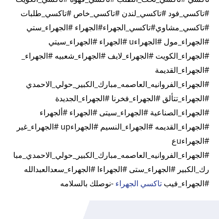
#تاكسي_فود #تاكسي_لندن #تاكسي_خاص #تاكسي_طلبات
#تاكسي_مشاوي
#تاكسي_الجهراء
#الجهراء #الجهراء_ستي
#الجهراء_مول #الجهراءu #الجهراء #الجهراء_سيتي
#الجهراء_الكويت #الجهراء_لايف #الجهراء_شعبيه #الجهراء_
#الجهراء_القديمة
#الجهراء_الفروانيه_العاصمه_مبارك_الكبير_حولي_الاحمدي
#الجهراء_تتألق #الجهراء_فخرنا #الجهراء_الجديدة
#الجهراء_الصناعية #الجهراء_سيتى #الجهراء #ألجهراء
#الجهراء_القديمه #الجهراء_النسيم #الجهراءup #الجهراء_غير
#الجهراءuع
#الجهراء_الفروانيه_العاصمه_مبارك_الكبير_حولي_الاحمدي_مبا
رك_الكبير #الجهراء_ستى #الجهراءا #الجهراء_سعدالعبدالله
#الجهراء_فيب
تاكسي الجهراء
-نوصلك بالسلامه