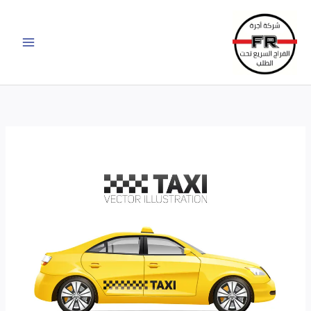
خطي
لى
لمحتوى