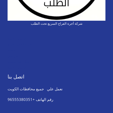
شركة أجرة الفراج السريع تحت الطلب
تاكسي كشخة
احجز تاكسي الفراج
خدماتنا
من نحن
مثال على صفحة
تاكسي كشخة
اتصل بنا
نعمل علي جميع محافظات الكويت
رقم الهاتف +96555380351