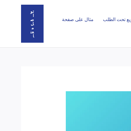
تو
ا
يع تحت الطلب
مثال على صفحة
ص
ل
م
عن
ا