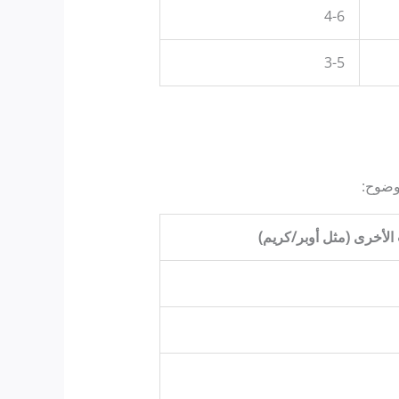
4-6
3-5
بوضوح:
لأخرى (مثل أوبر/كريم)