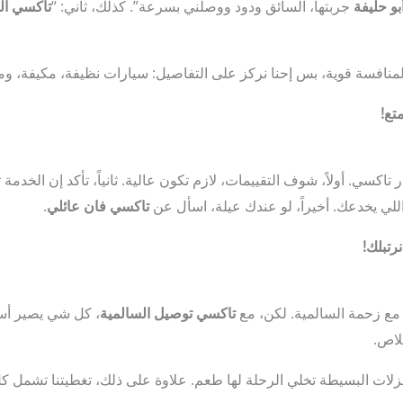
بو حليفة
جربتها، السائق ودود ووصلني بسرعة”. كذلك، ثاني: “
تاكسي الم
لمنافسة قوية، بس إحنا نركز على التفاصيل: سيارات نظيفة، مكيفة، وم
كسي. أولاً، شوف التقييمات، لازم تكون عالية. ثانياً، تأكد إن الخدمة
اللي يخدعك. أخيراً، لو عندك عيلة، اسأل عن
تاكسي فان عائلي
.
مع زحمة السالمية. لكن، مع
تاكسي توصيل السالمية
، كل شي يصير أسه
لاص.
لزلات البسيطة تخلي الرحلة لها طعم. علاوة على ذلك، تغطيتنا تشمل