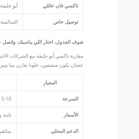
تاكسي فان عائلي
أبو حليفة
توصيل خاص
السالمية 
شوف الجدول، اختار اللي يناسبك، واتصل على 55380351 ا
مقارنة تاكسي أبو حليفة مع الشركات الأخ
عشان نكون منصفين، خلونا نقارن بينا وبين
المعيار
السرعة
5-10 دقايق
الأسعار
ثابتة 
الدعم المحلي
سائقين