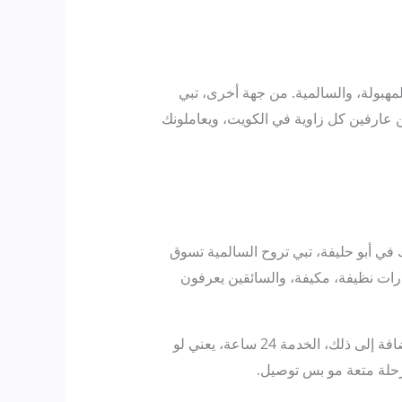
لمهبولة، والسالمية. من جهة أخرى، تبي
 عارفين كل زاوية في الكويت، ويعاملونك
ك في أبو حليفة، تبي تروح السالمية تسوق
رات نظيفة، مكيفة، والسائقين يعرفون
هو الحل. بالتالي، يشيل الكل براحة، وما في زحمة. وبالإضافة إلى ذلك، الخدمة 24 ساعة، يعني لو
لرحلة متعة مو بس توصيل.