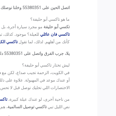
اتصل الحين على 55380351 وخلنا نوصلك بكل راحة!
ما هو تاكسي أبو حليفة؟
تكسي أبو حليفة
مو مجرد سيارة أجرة، بل ده
تاكسي فان عائلي
للعيلة؟ موجود. كذلك، ت
كأنك من أهلهم. لذلك، لما تقول
تاكسي الك
يلا، جرب الفرق واتصل على 55380351 دلوقتي!
ليش تختار تاكسي أبو حليفة؟
في الكويت، الزحمة تجيب صداع، لكن مع
س
أو عندك موعد في المهبولة. علاوة على ذل
الاختصارات اللي تخليك توصل قبل لا تحس.
من ناحية أخرى، لو عندك عيلة كبيرة،
تاكس
نص الليل تبي
تاكسي توصيل السالمية
، هم 