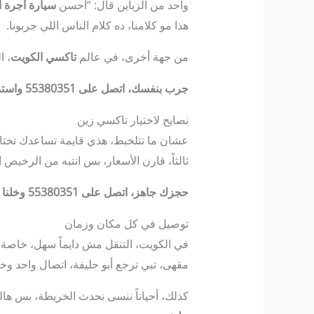
واحد من الزباين قال: “أحسن
سيارة أجرة أ
هذا مو كلامنا، ده كلام الناس اللي جربونا.
من جهة أخرى، في عالم
تاكسي الكويت
، ا
جرب بنفسك، اتصل على 55380351 واستمتع!
نصايح لاختيار تاكسي زين
عشان ما تتلخبط، هذي قايمة تساعدك تختار تا
ثالثاً، قارن الأسعار، بس انتبه من الرخيص 
حجزك جاهز، اتصل على 55380351 وخلنا نرتبلك!
توصيل في كل مكان وزمان
في الكويت، التنقل مش دايماً سهل، خاصة 
مقهى، تبي ترجع أبو حليفة، اتصال واحد وخ
كذلك، أحياناً ننسى نحدث الخريطة، بس ها