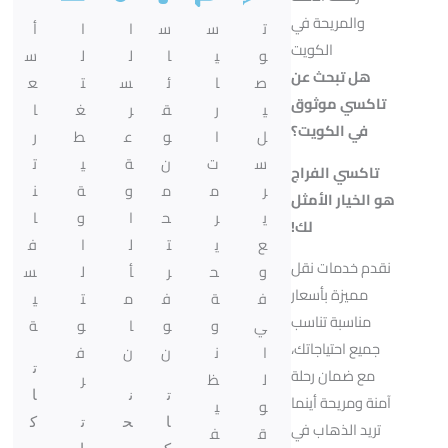
والمريحة في
ت
س
س
ا
ا
أ
الكويت
و
ي
ا
ل
ل
س
هل تبحث عن
ص
ا
ئ
س
ت
ع
تاكسي موثوق
ي
ر
ق
ر
غ
ا
في الكويت؟
ل
ا
و
ع
ط
ر
س
ت
ن
ة
ي
ت
تاكسي الفراج
ر
م
م
و
ة
ن
هو الخيار الأمثل
ي
ر
ح
ا
و
ا
لك!
ع
ي
ت
ل
ا
ف
نقدم خدمات نقل
و
ح
ر
أ
ل
س
مميزة بأسعار
ف
ة
ف
م
ت
ي
مناسبة تناسب
ي
و
و
ا
و
ة
جميع احتياجاتك،
ا
ن
ن
ن
ف
ت
مع ضمان رحلة
ل
ظ
ر
ت
ن
ا
آمنة ومريحة أينما
و
ي
ا
ح
ت
ك
تريد الذهاب في
ق
ف