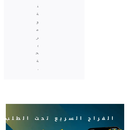
ن
ة
و
م
ر
ي
ح
ة
.