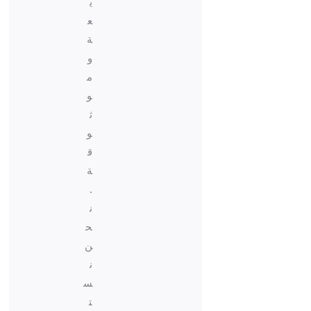
ي
ع
ة
و
م
و
ث
و
ق
ة
.
ن
ح
ن
ن
س
ت