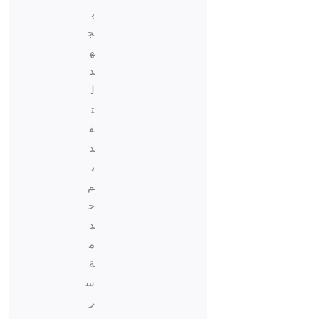
ب
ج
ه
د
ل
ت
ق
د
ي
م
خ
د
م
ة
س
ر