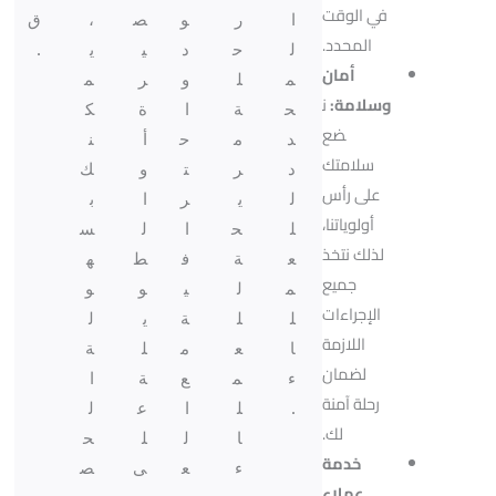
في الوقت
ا
ر
و
ص
،
ق
المحدد.
ل
ح
د
ي
ي
.
أمان
م
ل
و
ر
م
وسلامة:
ن
ح
ة
ا
ة
ك
ضع
د
م
ح
أ
ن
سلامتك
د
ر
ت
و
ك
على رأس
ل
ي
ر
ا
ب
أولوياتنا،
ل
ح
ا
ل
س
لذلك نتخذ
ع
ة
ف
ط
ه
جميع
م
ل
ي
و
و
الإجراءات
ل
ل
ة
ي
ل
اللازمة
ا
ع
م
ل
ة
لضمان
ء
م
ع
ة
ا
رحلة آمنة
.
ل
ا
ع
ل
لك.
ا
ل
ل
ح
خدمة
ء
ع
ى
ص
عملاء