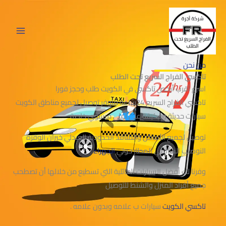
خطي
لى
لمحتوى
من نحن
تاكسي الفراج السريع تحت الطلب
اسرع أقرب أرخص تاكسي في الكويت طلب وحجز فورا
تاكسي الفراج السريع 24ساعة متوفر توصيل لجميع مناطق الكويت
سيارات حديثة ومكيفة علي أعلي مستوي خاصة
توصيل لجميع الأماكن والمنافذ الحدودية العبدلي خيران الوفرة
النوصيب السالمي المطار حولي
الجهراء
وفرنا لك أفضل السيارات العائلية التي تسطيع من خلالها أن تصطحب
جميع أفراد المنزل والشنط للتوصيل
تاكسي الكويت
سيارات ب علامه وبدون علامه .