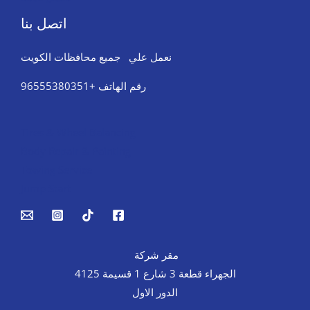
اتصل بنا
نعمل علي جميع محافظات الكويت
رقم الهاتف +96555380351
Tires & Wheel Balancing​​
Body Repair & Painting
Towing Service
Jump Start
مقر شركة
الجهراء قطعة 3 شارع 1 قسيمة 4125
الدور الاول