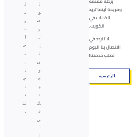
برحلة ممتعة
ل
ل
ومريحة أينما تريد
و
ب
الذهاب في
ص
ي
الكويت.
و
ة
ل
ا
لا تتردد في
إ
ح
الاتصال بنا اليوم
ل
ت
لطلب خدمتنا!
ى
ي
و
ا
الرئيسيه
ج
ج
ه
ا
ت
ت
ك
ك
ف
.
ي
ا
ل