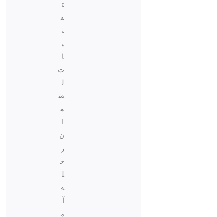
ت
ق
ن
ي
ا
ت
ل
ض
م
ا
ن
ر
ح
ل
ة
آ
م