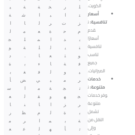
الكويت.
ل
ر
خ
ة
ة
ي
أسعار
ت
ا
ب
ا
ش
ة
تنافسية:
ن
ز
ت
ر
ل
ا
ا
قدم
م
ح
ة
ع
م
ل
أسعارًا
ب
د
ا
م
ل
ج
تنافسية
ت
ي
ل
ل
ة
و
تناسب
و
ث
ع
ا
.
د
جميع
ف
ة
ا
ء
ب
ة
الميزانيات.
ي
و
ل
ف
غ
ب
خدمات
ر
م
ي
ي
ض
أ
متنوعة:
ن
ت
ج
ة
م
ا
س
وفر خدمات
ج
ه
و
ق
ل
ع
متنوعة
ر
ز
ا
ا
ن
ا
تشمل
ب
ة
ل
م
ظ
ر
النقل من
ة
ب
م
ا
ر
م
وإلى
ت
أ
ه
ل
ع
ع