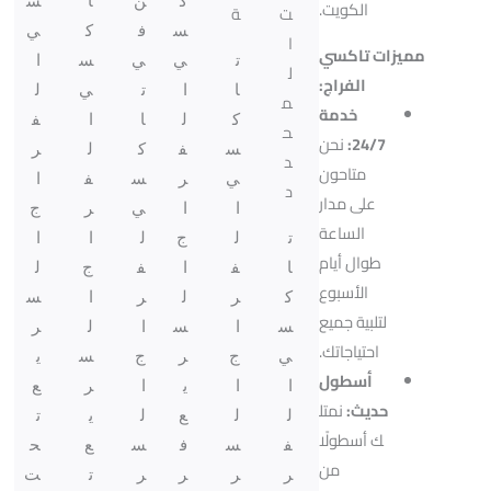
ك
ن
ا
س
الكويت.
ت
ة
س
ف
ك
ي
ا
مميزات تاكسي
ت
ي
ي
س
ا
ل
الفراج:
ا
ا
ت
ي
ل
م
خدمة
ك
ل
ا
ا
ف
ح
24/7:
نحن
س
ف
ك
ل
ر
د
متاحون
ي
ر
س
ف
ا
د
على مدار
ا
ا
ي
ر
ج
الساعة
ت
ل
ج
ل
ا
ا
طوال أيام
ا
ف
ا
ف
ج
ل
الأسبوع
ك
ر
ل
ر
ا
س
لتلبية جميع
س
ا
س
ا
ل
ر
احتياجاتك.
ي
ج
ر
ج
س
ي
أسطول
ا
ا
ي
ا
ر
ع
حديث:
نمتل
ل
ل
ع
ل
ي
ت
ك أسطولًا
ف
س
ف
س
ع
ح
من
ر
ر
ر
ر
ت
ت