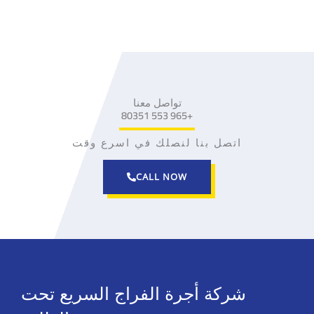
رك_الكبير #الجهراء_ستى #الجهراءا #الجهراء_سعدالعبدالله
#الجهراء_فيب
تاكسي الجهراء -نوصلك بالسلامه
تواصل معنا
+965 553 80351
اتصل بنا لنصلك في اسرع وقت
CALL NOW
شركة أجرة الفراج السريع تحت