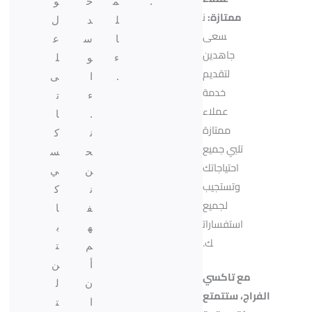
.
م
ح
و
ممتازة:
ن
ل
د
ل
سعى
ا
س
ع
جاهدين
ء
و
ل
لتقديم
.
ا
ى
خدمة
ء
ت
عملاء
.
ا
ممتازة
ن
ك
تلبي جميع
ح
س
احتياجاتك
ن
ي
وتستجيب
ن
ك
لجميع
ف
ا
استفسارات
ه
ب
ك.
م
ت
أ
ن
مع تاكسي
ن
ل
الفراج، ستتمتع
ا
ت