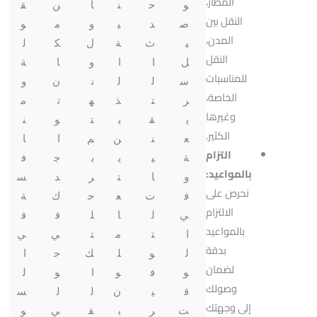
المطار،
و
ح
ن
أ
ن
ق
النقل بين
ص
د
ي
و
م
و
المدن،
ي
ث
ة
ل
ك
ل
النقل
ل
ا
ا
و
ا
ة
للمناسبات
س
ل
ل
ن
ن
و
الخاصة،
ر
ت
ذ
ه
ت
م
وغيرها
ي
ق
ي
ت
و
ن
الكثير.
ع
ن
ن
م
ا
ا
التزام
ة
ي
ي
ب
ج
ف
بالمواعيد:
و
ا
ت
ر
د
س
نحرص على
ف
ت
ع
ح
ك
ة
الالتزام
ي
ل
ا
ل
ف
ف
بالمواعيد
ا
ت
م
ت
ي
ي
بدقة
ل
و
ل
ك
ح
ا
لضمان
و
ف
و
ا
و
ل
وصولك
ق
ي
ن
ل
ل
س
إلى وجهتك
ت
ر
ب
ق
ي
و