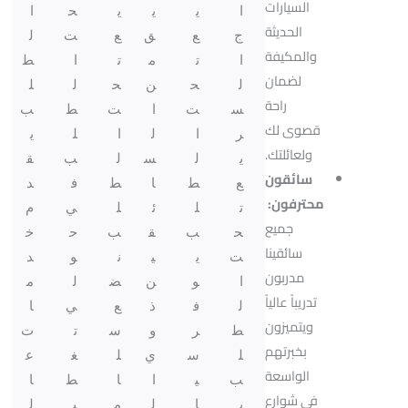
السيارات
ا
ي
ي
ي
ح
ا
الحديثة
ج
ع
ق
ع
ت
ل
والمكيفة
ا
ت
م
ت
ا
ط
لضمان
ل
ح
ن
ح
ل
ل
راحة
س
ت
ا
ت
ط
ب
قصوى لك
ر
ا
ل
ا
ل
ي
ولعائلتك.
ي
ل
س
ل
ب
ق
سائقون
ع
ط
ا
ط
ف
د
محترفون:
ت
ل
ئ
ل
ي
م
جميع
ح
ب
ق
ب
ح
خ
سائقينا
ت
ي
ي
ن
و
د
مدربون
ا
و
ن
ض
ل
م
تدريباً عالياً
ل
ف
ذ
ع
ي
ا
ويتميزون
ط
ر
و
س
ت
ت
بخبرتهم
ل
س
ي
ل
غ
ع
الواسعة
ب
ي
ا
ا
ط
ا
في شوارع
ي
ا
ل
م
ي
ل