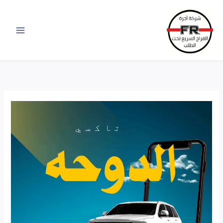
خطي
لى
لمحتوى