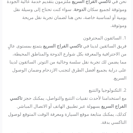
نحن في
تاكسي الفراج السريع
ملتزمون بتقديم خدمة عالية الجودة
وموثوقة لجميع سكان
الدوحة
. سواء كنت تحتاج إلى وسيلة نقل
يومية أو لمناسبة خاصة، نحن هنا لضمان تجربة نقل مريحة
وموثوقة.
1. السائقون المحترفون
فريق السائقين لدينا في
تاكسي الفراج السريع
يتمتع بمستوى عالٍ
من الاحترافية والمعرفة بكل شوارع الدوحة والمناطق المحيطة،
مما يضمن لك تجربة نقل سلسة وخالية من التوتر. السائقون لدينا
على دراية بجميع أفضل الطرق لتجنب الازدحام وضمان الوصول
السريع.
2. التكنولوجيا والتتبع
مع استخدامنا لأحدث تقنيات التتبع والتواصل، يمكنك حجز
تاكسي
الفراج السريع
بسهولة عبر تطبيق الهاتف أو الاتصال المباشر.
كذلك، يمكنك متابعة موقع السيارة ومعرفة الوقت المتوقع لوصول
التاكسي بدقة.