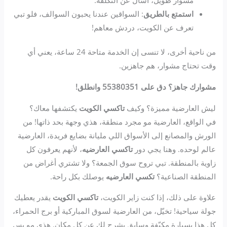
استمتع بالطريق
: السواقين عندنا يحبون السوالف، فلو تبي
تعرف عن الكويت، دردش معاهم!
من ناحية أخرى، لا تنسى إن الخدمة متاحة 24 ساعة، يعني أي
وقت تحتاج مشوار، هم جاهزين.
مشوارك جاهز؟ دق على 55380351 وانطلق!
ليش العارضية مميزة؟ وكيف
تاكسي الكويت
يكتشفها معاك؟
في الواقع، العارضية مو مجرد منطقة، هذي وجهة بحد ذاتها! من
الورش والمصانع إلى الأسواق اللي مليانة بضايع فريدة، العارضية
عالم لوحده. وهنا يجي دور
تاكسي العارضيه
، لأنهم يعرفون كل
زاوية بالمنطقة. تبي تروح سوق الجمعة؟ ولا تشتري أغراض من
المنطقة الصناعية؟
تكسي العارضيه
يوصلك بكل راحة.
علاوة على ذلك، إذا كنت زاير الكويت،
تاكسي الكويت
يقدر يعطيك
جولة سياحية! تخيّل، من العارضية لسوق المباركية أو برج الحمراء،
كل هذا بسيارة مكيّفة وسايق يشرح لك عن كل مكان. هذي مو بس