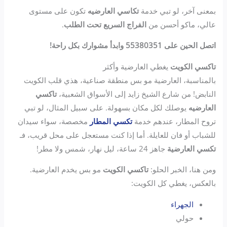
بمعنى آخر، لو تبي خدمة
تكاسي العارضيه
تكون على مستوى
عالي، ماكو أحسن من
الفراج السريع تحت الطلب
.
اتصل الحين على 55380351 وابدأ مشوارك بكل راحة!
تاكسي الكويت
يغطي العارضية وأكثر
بالمناسبة، العارضية مو بس منطقة صناعية، هذي قلب الكويت
النابض! من شارع الشيخ زايد إلى الأسواق الشعبية،
تاكسي
العارضيه
يوصلك لكل مكان بسهولة. على سبيل المثال، لو تبي
تروح المطار، عندهم خدمة
تكسي المطار
مخصصة، سواء سيدان
للشباب أو فان للعايلة. أما إذا كنت مستعجل على محل قريب، فـ
تكسي العارضية
جاهز 24 ساعة، ليل نهار، شمس ولا مطر!
ومن هنا، الخبر الحلو:
تاكسي الكويت
مو بس يخدم العارضية.
بالعكس، يغطي كل الكويت:
الجهراء
حولي