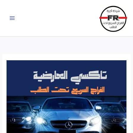
خطي
لى
لمحتوى