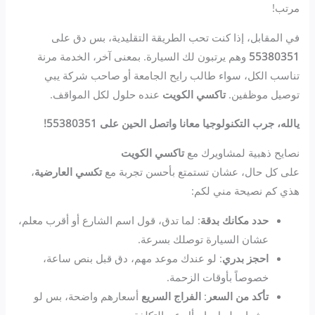
مرتب!
في المقابل، إذا كنت تحب الطريقة التقليدية، بس دق على
55380351
وهم يرتبون لك السيارة. بمعنى آخر، الخدمة مرنة
تناسب الكل، سواء طالب رايح الجامعة أو صاحب شركة يبي
توصيل موظفين.
تاكسي الكويت
عنده حلول لكل المواقف.
يالله، جرب التكنولوجيا معانا واتصل الحين على 55380351!
نصايح ذهبية لمشاويرك مع
تاكسي الكويت
على كل حال، عشان تستمتع بأحسن تجربة مع
تكسي العارضية
،
هذي كم نصيحة مني لكم:
حدد مكانك بدقة
: لما تدق، قول اسم الشارع أو أقرب معلم،
عشان السيارة توصلك بسرعة.
احجز بدري
: لو عندك موعد مهم، دق قبل بنص ساعة،
خصوصاً بأوقات الزحمة.
تأكد من السعر
:
الفراج السريع
أسعارهم واضحة، بس لو
مشوار طويل، اسأل عن التكلفة.