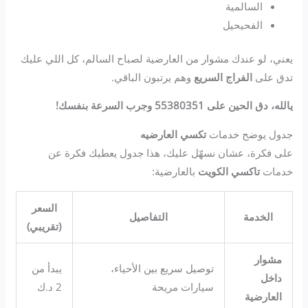
السالمية
الفحيحيل
يعني، لو عندك مشوار من العارضية لصباح السالم، كل اللي عليك
تدق على
الفراج السريع
وهم يرتبون الباقي.
يالله، دق الحين على 55380351 وجرب السرعة بنفسك!
جدول يوضح خدمات
تكسي العارضيه
على فكرة، عشان نسهّل عليك، هذا جدول يعطيك فكرة عن
خدمات
تاكسي الكويت
بالعارضية:
السعر
الخدمة
التفاصيل
(تقريبي)
مشوار
توصيل سريع بين الأحياء،
يبدأ من
داخل
سيارات مريحة
2 د.ك
العارضية