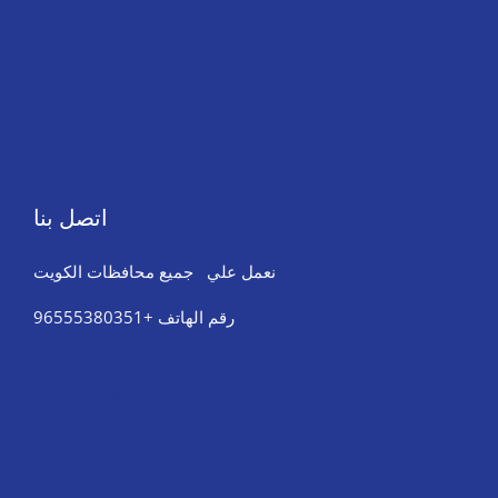
تاكسي كشخة
احجز تاكسي الفراج
خدماتنا
من نحن
مثال على صفحة
تاكسي كشخة
اتصل بنا
نعمل علي جميع محافظات الكويت
رقم الهاتف +96555380351
Tires & Wheel Balancing​​
Body Repair & Painting
Towing Service
Jump Start