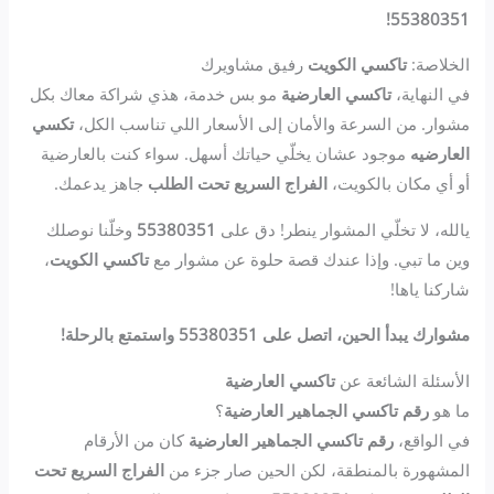
55380351!
الخلاصة:
تاكسي الكويت
رفيق مشاويرك
في النهاية،
تاكسي العارضية
مو بس خدمة، هذي شراكة معاك بكل
مشوار. من السرعة والأمان إلى الأسعار اللي تناسب الكل،
تكسي
العارضيه
موجود عشان يخلّي حياتك أسهل. سواء كنت بالعارضية
أو أي مكان بالكويت،
الفراج السريع تحت الطلب
جاهز يدعمك.
يالله، لا تخلّي المشوار ينطر! دق على
55380351
وخلّنا نوصلك
وين ما تبي. وإذا عندك قصة حلوة عن مشوار مع
تاكسي الكويت
،
شاركنا ياها!
مشوارك يبدأ الحين، اتصل على 55380351 واستمتع بالرحلة!
الأسئلة الشائعة عن
تاكسي العارضية
ما هو
رقم تاكسي الجماهير العارضية
؟
في الواقع،
رقم تاكسي الجماهير العارضية
كان من الأرقام
المشهورة بالمنطقة، لكن الحين صار جزء من
الفراج السريع تحت