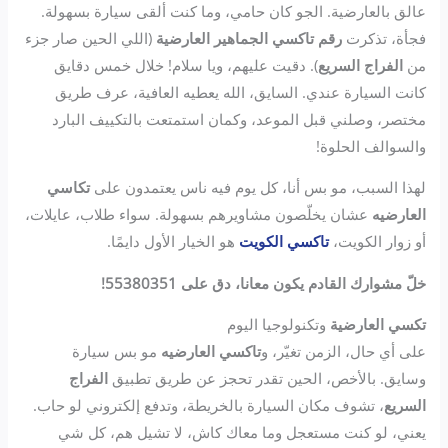
عالق بالعارضية. الجو كان حامي، وما كنت ألقى سيارة بسهولة.
فجأة، تذكرت
رقم تاكسي الجماهير العارضية
(اللي الحين صار جزء
من
الفراج السريع
). دقيت عليهم، ويا سلام! خلال خمس دقايق
كانت السيارة عندي. السايق، الله يعطيه العافية، عرف طريق
مختصر، وصلني قبل الموعد، وكمان استمتعت بالتكييف البارد
والسوالف الحلوة!
لهذا السبب، مو بس أنا، كل يوم فيه ناس يعتمدون على
تكاسي
العارضيه
عشان يخلّصون مشاويرهم بسهولة. سواء طلاب، عايلات،
أو زوار الكويت،
تاكسي الكويت
هو الخيار الأول دايمًا.
خلّ مشوارك القادم يكون معانا، دق على 55380351!
تكسي العارضية
وتكنولوجيا اليوم
على أي حال، الزمن تغيّر، و
تاكسي العارضيه
مو بس سيارة
وسايق. بالأخص، الحين تقدر تحجز عن طريق تطبيق
الفراج
السريع
، تشوف مكان السيارة بالخريطة، وتدفع إلكتروني لو حاب.
يعني، لو كنت مستعجل وما معاك كاش، لا تشيل هم، كل شي