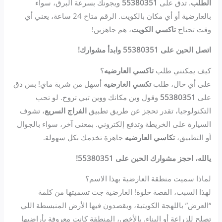
الطلب
. تدق على
55380351
ويجونك بسرعة البرق، سواء
بالعارضية أو أي مكان بالكويت. الرقم متاح 24 ساعة، يعني أي
وقت تحتاج
تاكسي الكويت
، هم جاهزين!
اتصل الحين على 55380351 وابدأ مشوارك!
كيف يمكنني طلب
تاكسي العارضيه
؟
على أي حال، طلب
تكسي العارضيه
أسهل من شربة ماي! بس دق
على
55380351
وقول وين مكانك ووين تبي تروح. لو تحب
التكنولوجيا، تقدر تحجز عن طريق تطبيق
الفراج السريع
، تشوف
السيارة على الخريطة وتدفع إلكتروني. بمعنى آخر، سواء بالجوال
أو التطبيق،
تكاسي العارضيه
جاهزة تخدمك بكل سهولة.
يالله، احجز مشوارك الحين على 55380351!
لماذا سميت منطقة العارضية بهذا الاسم؟
لهذا السبب، القصة حلوة! العارضية جت تسميتها من كلمة
“العرض” باللهجة الكويتية، ويقصدون فيها الأرض المنبسطة اللي
تصلح للزراعة أو البناء. بالأخص، المنطقة كانت معروفة بأراضيها