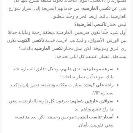
مشوارك زي العسل. اليوم، بناخذك بجولة ممتعة نشرح فيها كل
شي عن
تكسي العارضيه
، من خدماتهم السريعة إلى أسرار شوارع
العارضية. يالله، اربط الحزام وخلّنا ننطلق!
ليش تختار
تاكسي العارضية
؟
أول شي، خلّنا نكون صريحين: العارضية منطقة زحمة ومليانة حياة!
بين الورش، الأسواق، والمكاتب، لازمك خدمة
تاكسي الكويت
تكون
زي البرق وموثوقة. لكن ليش تختار
تكسي العارضيه
بالذات؟
ببساطة، عشان عندهم كل اللي تحتاجه:
سرعة مو طبيعية
: تدق عليهم، وخلال دقايق السيارة عند
بابك، مو تخلّيك تنطر ساعات!
راحة على كيفك
: سيارات مكيّفة ونظيفة، تحس إنك راكب
بسيارة VIP.
سواقين عارفين شغلهم
: يعرفون كل زاوية بالعارضية، يعني
ما راح تضيع وياهم أبد.
أسعار تناسب الجيب
: مو بس رخيصة، لكن بعد منافسة،
يعني فلوسك بأمان.