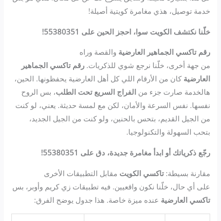
خدمة توصيل، هذي مغامرة كويتية أصيلة!
خلّنا نكتشف الكويت سوا، احجز الحين على 55380351!
رقم تاكسي الجماهير العارضية
والقصة وراه
من جهة أخرى، خلّنا نرجع شوي للذكريات.
رقم تاكسي الجماهير
العارضية
كان من الأرقام اللي كل أهل العارضية يحفظونها. الحين،
هالخدمة صارت جزء من
الفراج السريع تحت الطلب
، بس الروح
نفسها. نفس السرعة والأمان، لكن مع لمسة حديثة. يعني، لو كنت
من الجيل القديم، بتحس بالحنين، ولو كنت من الجيل الجديد،
بتحب السهولة والتكنولوجيا.
رجّع ذكرياتك أو ابدأ مغامرة جديدة، دق على 55380351!
مقارنة بسيطة:
تاكسي الكويت
مقابل التطبيقات الأخرى
على أي حال، خلّنا نكون واقعيين. فيه تطبيقات زي كريم وأوبر، بس
تاكسي العارضية
عنده ميزة خاصة. هذا جدول يوضح الفرق: