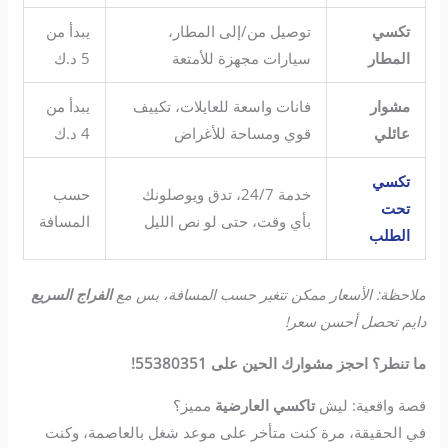
تكسي
توصيل من/إلى المطار،
يبدأ من
المطار
سيارات مجهزة للأمتعة
5 د.ك
مشوار
فانات واسعة للعايلات، تكييف
يبدأ من
عائلي
قوي ومساحة للأغراض
4 د.ك
تكسي
خدمة 24/7، تدق ويوصلونك
حسب
تحت
بأي وقت، حتى لو نص الليل
المسافة
الطلب
ملاحظة: الأسعار ممكن تتغير حسب المسافة، بس مع
الفراج السريع
دايم تحصل أحسن سعر!
ما تنطر؟ احجز مشوارك الحين على 55380351!
قصة واقعية: ليش
تاكسي العارضية
مميز؟
في الحقيقة، مرة كنت متأخر على موعد شغل بالعاصمة، وكنت