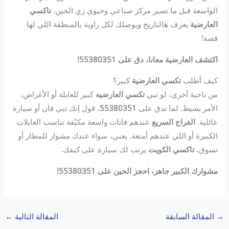
الواسعة قبل ما تصير مركز صناعي وحيوي زي الحين.
تاكسي
العارضية
يعرف هالتاريخ ويوصلك لكل زاوية بالمنطقة اللي لها
قصة!
اكتشف العارضية معانا، دق على 55380351!
كيف أطلب
تكسي العارضية
كبير؟
من ناحية أخرى، لو تبي
تكسي العارضيه
كبير للعايلة أو الأغراض،
الأمر بسيط. لما تدق على
55380351
، قول إنك تبي فان أو سيارة
عائلية.
الفراج السريع
عندهم فانات واسعة مكيّفة تناسب العايلات
الكبيرة أو اللي عندهم أمتعة. يعني، سواء عندك مشوار للمطار أو
تسوق،
تاكسي الكويت
يرتب لك سيارة على كيفك.
مشوارك الكبير جاهز، احجز الحين على 55380351!
→
المقالة السابقة
المقالة التالية
←