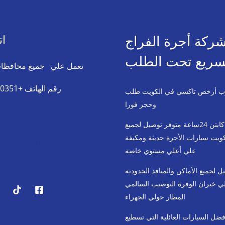
ركة أجرة الفراج
ات
سريع تحت الطلب
نعمل علي جميع محافظات
رقم الهاتف +96555380351
ب أرخص تاكسي في الكويت طلب
وحجز فورا
تاكسي كابتن 24ساعة متوفر توصيل لجميع
Wheel Balancing​​
ويت سيارات الأجرة حديثة ومكيفة
air & Painting
علي أعلي مستوي خاصة
Service
art
ل لجميع الأماكن والمنافذ الحدودية
لي خيران الوفرة النوصيب السالمي
المطار حولي الجهراء
فضل السيارات العائلية التي تسطيع