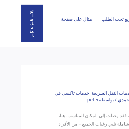
تو
ا
يع تحت الطلب
مثال على صفحة
ص
ل
م
عن
ا
مات النقل السريعة
,
خدمات تاكسي في
حمدي
/ بواسطة
peter
 فقد وصلت إلى المكان المناسب. هنا،
ملة تلبي رغبات الجميع – من الأفراد