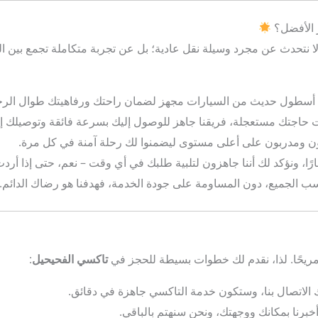
ر الأفضل؟
ا نتحدث عن مجرد وسيلة نقل عادية؛ بل عن تجربة متكاملة تجمع بين الج
نا أسطول حديث من السيارات مجهز لضمان راحتك ورفاهيتك طوال الرحل
ت حاجتك مستعجلة، فريقنا جاهز للوصول إليك بسرعة فائقة وتوصيلك إ
ون ومدربون على أعلى مستوى ليضمنوا لك رحلة آمنة في كل مرة.
هارًا، ونؤكد لك أننا جاهزون لتلبية طلبك في أي وقت – نعم، حتى إذا أردت التاكس
ناسب الجميع، دون المساومة على جودة الخدمة، فهدفنا هو رضاك الدائم.
مريحًا. لذا، نقدم لك خطوات بسيطة للحجز في
تاكسي الفحيحيل
:
ك الاتصال بنا، وستكون خدمة التاكسي جاهزة في دقائق.
خبرنا بمكانك ووجهتك، ونحن سنهتم بالباقي.