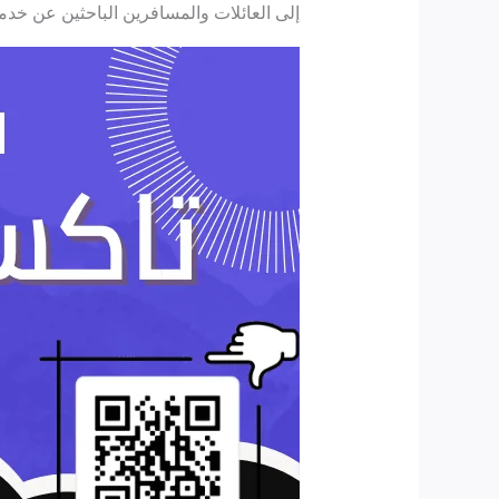
إلى العائلات والمسافرين الباحثين عن خد