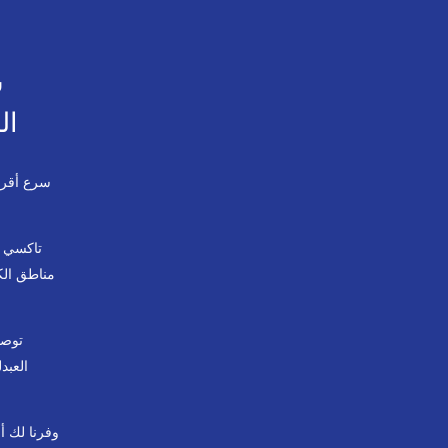
ش
ال
سرع أقر
مناطق الك
توصي
العبد
وفرنا لك أ