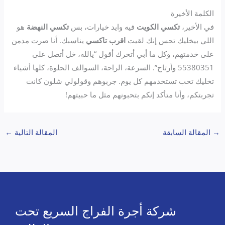
الكلمة الأخيرة
في الأخير،
تكسي الكويت
فيه وايد خيارات، بس
تكسي النهضة
هو
اللي بيخليك تحس إنك لقيت
اقرب تاكسي
يناسبك. أنا صرت مدمن
على خدمتهم، وكل ما أبي أتحرك أقول “يالله، خل أتصل على
55380351 وأرتاح”. السرعة، الراحة، السوالف الحلوة، كلها أشياء
تخليك تحب تستخدمهم كل يوم. جربوهم وقولولي شلون كانت
تجربتكم، وأنا متأكد إنكم بتحبونهم مثل ما حبيتهم!
→
المقالة السابقة
المقالة التالية
←
شركة أجرة الفراج السريع تحت