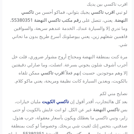
اقرب تاكسي بين يديك
لو تبي
اقرب تاكسي
يجيك بثواني، فماكو أحسن من
تاكسي
النهضة
. يعني، تتصل على
رقم مكتب تاكسي النهضة 55380351
،
وما تدري إلا والسيارة عندك. الخدمة عندهم سريعة، والسواقين
فاهمين شغلهم زين، يعني بيوصلونك أسرع طريج بدون ما تحاتي
شي.
مرة كنت بمنطقة النهضة ومحتاج أروح مشوار ضروري، قلت خل
أجرب أشوف شلون يجوني بسرعة. اتصلت، وما صارلي دقيقتين
إلا وهم موجودين. حسيت إنهم فعلاً
اقرب تاكسي
ممكن تلقاه
بالكويت، وبعدين السيارة كانت نظيفة ومريحة، يعني ماكو كلام.
نصايح مني لكم
بعد كل هالتجارب، أقدر أقول إن
تاكسي الكويت
مليان خيارات،
بس
تاكسي النهضة
غير عن الكل. لو انت عايش بالكويت أو حتى
زاير، وتبي تاكسي ما يعطلك ويكون بأسعار معقولة، جرب هذول.
صدقني، بتحس إنك لقيت شي يريحك. وخصوصاً لو كنت بمنطقة
النهضة، اتصل على
رقم مكتب تاكسي النهضة 55380351
وما راح