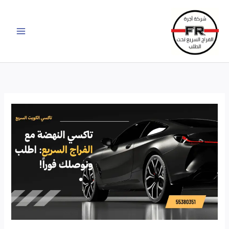
خطي
لى
لمحتوى