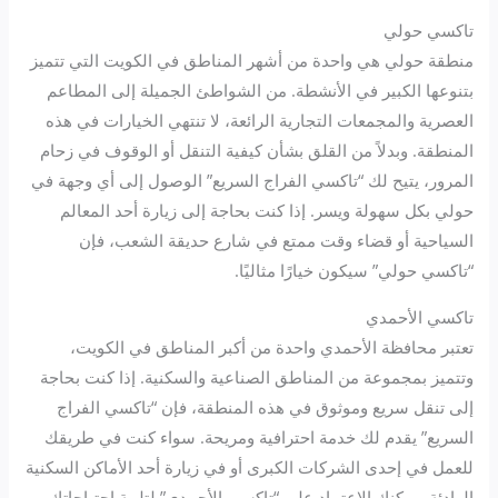
تاكسي حولي
منطقة حولي هي واحدة من أشهر المناطق في الكويت التي تتميز
بتنوعها الكبير في الأنشطة. من الشواطئ الجميلة إلى المطاعم
العصرية والمجمعات التجارية الرائعة، لا تنتهي الخيارات في هذه
المنطقة. وبدلاً من القلق بشأن كيفية التنقل أو الوقوف في زحام
المرور، يتيح لك “تاكسي الفراج السريع” الوصول إلى أي وجهة في
حولي بكل سهولة ويسر. إذا كنت بحاجة إلى زيارة أحد المعالم
السياحية أو قضاء وقت ممتع في شارع حديقة الشعب، فإن
“تاكسي حولي” سيكون خيارًا مثاليًا.
تاكسي الأحمدي
تعتبر محافظة الأحمدي واحدة من أكبر المناطق في الكويت،
وتتميز بمجموعة من المناطق الصناعية والسكنية. إذا كنت بحاجة
إلى تنقل سريع وموثوق في هذه المنطقة، فإن “تاكسي الفراج
السريع” يقدم لك خدمة احترافية ومريحة. سواء كنت في طريقك
للعمل في إحدى الشركات الكبرى أو في زيارة أحد الأماكن السكنية
الهادئة، يمكنك الاعتماد على “تاكسي الأحمدي” لتلبية احتياجاتك