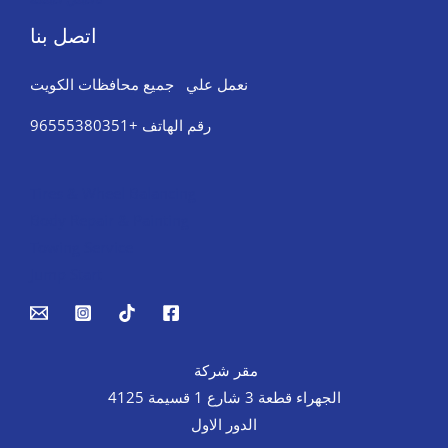
اتصل بنا
نعمل علي جميع محافظات الكويت
رقم الهاتف +96555380351
Tires & Wheel Balancing​​
Body Repair & Painting
Towing Service
Jump Start
مقر شركة
الجهراء قطعة 3 شارع 1 قسيمة 4125
الدور الاول