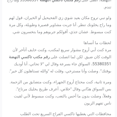
تندم.
ولو تبي تروح مكان بعيد شوي زي الفحيحيل أو الخيران، قول لهم
وما راح يخلونك تنطر. أنا جربت مشاوير قصيرة وطويلة، وكل مرة
كنت مبسوط. عشان جذي، أقولكم جربوهم وما بتخسرون شي.
لحظات ما أنساها
مرة كنت أبي أروح مشوار سريع لمكتب، وكنت خايف أتأخر لأن
الوقت كان ضيق. لكن لما اتصلت على
رقم مكتب تاكسي النهضة
55380351
، السواق جاء بسرعة وقال لي “لا تحاتي، أنا أوديك
بوقتك”. وصلت وأنا مسترخي، وقلت له “والله تستاهلون كل خير”.
ومرة ثانية، كنت محتاج أروح الجهراء، وكنت متضايق من الزحمة.
بس السواق هدّاني وقال “خلاص، أعرف طريج يخليك مرتاح”.
وفعلاً، وصلت بدون ما أحس بالتعب، وكنت مبسوط لأني لقيت
ناس تفهم الزبون
محافظات التي يغطيها تاكسي الفراج السريع تحت الطلب