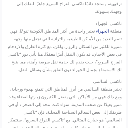
ترفيهية، وستجد دائمًا تاكسي الفراج السريع جاهزًا لنقلك إلى
وجهتك بسهولة.
تاكسي الجهراء
منطقة
الجهراء
تعتبر واحدة من أكثر المناطق الكويتية تنوعًا. فهي
تضم العديد من الأماكن الطبيعية والتراثية التي تجعل منها وجهة
مميزة للكثير من السكان والزوار. ولكن، مع كثرة الطرق والازدحام
في بعض الأحيان، قد يكون التنقل أمرًا معقدًا. هنا يأتي دور “تاكسي
الفراج السريع”، حيث يقدم لك خدمة نقل سريعة وآمنة، مما يتيح
لك الاستمتاع بجمال الجهراء دون القلق بشأن وسائل النقل.
تاكسي السالمي
تعتبر منطقة السالمي من أبرز المناطق التي تتمتع بهدوء ورحابة،
ومع ذلك فهي من الأماكن التي يفضل الكثيرون زيارتها لقضاء وقت
مميز بعيدًا عن صخب المدينة. سواء كنت تتجه إلى الصحراء أو في
طريقك إلى بعض المعالم السياحية المحلية، فإن “تاكسي
السالمي” هو خيارك المثالي. مع “تاكسي الفراج السريع”، ستتمكن
من الوصول إلى وجهتك بكل سهولة، حيث توفر لك الخدمة راحة