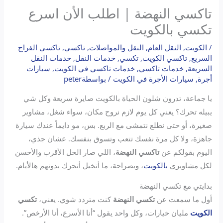
تاكسي النهضة | اطلب الأن اسرع
تكسي بالكويت
/
الكويت
,
النقل العام
,
النقل والمواصلات
,
تاكسي
,
تاكسي الفراج
السريع
,
تاكسي الكويت
,
تكسي
,
خدمات النقل
,
خدمات النقل
السريعة
,
خدمات تاكسي
,
خدمات تاكسي في الكويت
,
سيارات
أجرة
,
سيارات الأجرة في الكويت
/ بواسطة
peter
يا جماعة، تدرون شلون الحياة بالكويت صايرة سريعة وكل شي
يبيله تحرك؟ يعني كل يوم لازم نروح مكان، سواء شغل، مشاوير
صغيرة، أو حتى نطلع نتمشى مع الربع. بس، مو دايماً عندك سيارة
جاهزة، ولا كل مرة نفسك تتعب وتسوق بنفسك. عشان جذي،
اليوم بقولكم عن
تاكسي النهضة
، اللي صار الحل الأقرب والأحسن
لكل مشاويري
بالكويت
، وبصراحة، ما أتخيل أتحرك بدونهم هالأيام.
بدايتي مع تكسي النهضة
أول ما سمعت عن
تكسي النهضة
كنت متردد شوي. يعني،
تكسي
الكويت
مليان خيارات، وكل واحد يقول “أنا الأسرع، أنا الأرخص”.