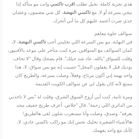
هذي تجربة كاملة. تخيل تطلب
اقرب تاكسي
وانت مو متأكد إذا
بيجي بسرعة أو لا. مع
تاكسي النهضة
، كل شي مضمون، وعشان
جذي صرت أعتمد عليهم كل ما أبي أتحرك.
سوالف حلوة معاهم
في النهاية، مو بس السرعة اللي تخليني أحب
تاكسي النهضة
، لا،
كمان السوالف مع السواقين. مرة كنت متأخر على موعد بالأفنيوز،
وقلت للسواق “يالله، عاد شد حيلك”. قام يضحك وقال “لا تخاف،
بوديك قبل لا يقفلون المحل!” حسيت إنه مو بس سواق، لا، هذا
واحد يهمه إني أكون مرتاح. وفعلاً، وصلت بسرعة، والطريج كان
ممتع لأنه كان يقول لي عن سوالف الكويت القديمة.
ومرة ثانية، كنت أبي أروح السوق الشرق، وقلت له “بس لا تاخذني
من الدائري اللي زحمة”. قال “خلاص، أعرف طريج خفيف محد
يعرفه”. وصدق، وصلت وأنا مستغرب شلون لقى هالطريق!
هالأشياء الصغيرة تخليك تحس إنك مو راكب تاكسي عادي، لا،
كأنك مع واحد يفهمك.