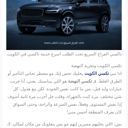
تاكسي الفراج السريع تحت الطلب اسرع خدمة تاكسي في الكويت
تكسي الكويت وتجربة النهضة
اذا تبي
تكسي الكويت
يخليك تحس إنك مو مضطر تحاتي التأخير أو
الطرق الغلط، فـ
تكسي النهضة
هو اللي بيناسبك. يعني، أنا جربت
خيارات وايد قبل، بس ما كانت نفس الجودة. لكن مع هذول، كل
شي مختلف. مرة كنت بالجهراء، وقلت خل أجرب مرة ثانية أشوف
إذا نفس المستوى. وفعلاً، نفس السرعة والراحة، وحتى السواق
كان يعرف المنطقة أحسن مني!
بس، اللي يخليهم مميزين إنهم مو بس ينقلونك من مكان لمكان. لا،