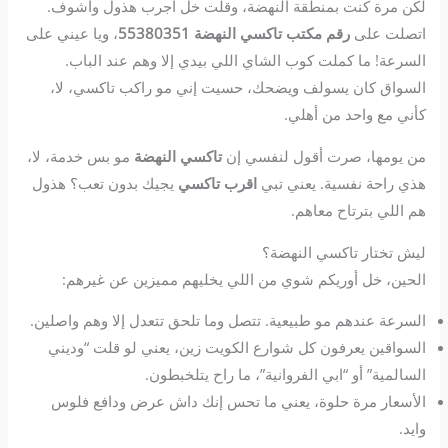
لكن مرة كنت بمنطقة النهضة، وقلت خل أجرب هذول وأشوف.
اتصلت على
رقم مكتب تاكسي النهضة 55380351
، ويا عيني على
السرعة! ما كملت كوب الشاي اللي بيدي إلا وهم عند الباب.
السواق كان يسولف ويضحك، حسيت إني مو راكب تاكسي، لا،
كأني مع واحد من أهلي.
من يومها، صرت أقول لنفسي إن
تاكسي النهضة
مو بس خدمة، لا،
هذي راحة نفسية. يعني تبي
اقرب تاكسي
يجيك بدون تعب؟ هذول
هم اللي بترتاح معاهم.
ليش تختار تاكسي النهضة؟
الحين، خل أوريكم شوي من اللي يخليهم مميزين عن غيرهم:
السرعة عندهم مو طبيعية. تتصل وما تلحق تتعدل إلا وهم واصلين.
السواقين يعرفون كل شوارع الكويت زين، يعني لو قلت “وديني
السالمية” أو “ابي الفروانية”، ما راح يتلخبطون.
الأسعار مرة حلوة، يعني ما تحس إنك داش عرض ودافع فلوس
وايد.