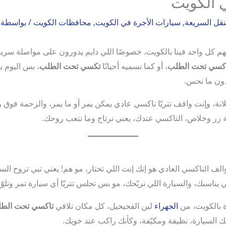
 الكويت
قل السريعة
,
سيارات الأجرة في الكويت
,
محافظات الكويت
/ بواسطة
r
م كل واحد فينا بالكويت، خصوصًا اللي دايم يدورون على مواصلة سر
كسي تحت الطلب
، أو كما نسميه أحيانًا
تكسي تحت الطلب
، بس اليوم ب
دون ما نحس.
طلانة، وإنت واقف تتريّا تاكسي عادي يمكن يمر أو ما يمر، والزحمة فوق
 زر وخلاص، التاكسي عندك، يعني ترتاح وما تتعب روحك.
ف التاكسي العادي هو إنك إنت اللي تختار، مو هم! يعني تبي تروح ا
 يناسبك، والسيارة اللي تريّحك، مو بس تجلس تتريّا أي سيارة تمر وتلوّح
 بالكويت، من
الجهراء
لين الفحيحيل، كل مكان تلاقي
تاكسي تحت الط
صلك السيارة، نظيفة ومكيّفة، وكأنك راكب عند خويك.