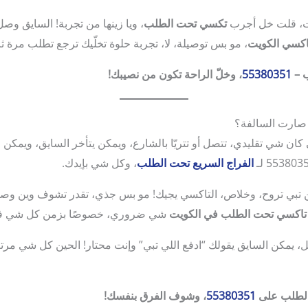
ت، قلت خل أجرب
تكسي تحت الطلب
، ويا زينها من تجربة! السايق 
اكسي الكويت
، مو بس توصيلة، لا، تجربة حلوة تخلّيك ترجع تطلب مرة ثان
ب –
55380351
، وخلّ الراحة تكون من نصيبك!
 صارت السالفة؟
ن شي تقليدي، تتصل أو تتريّا بالشارع، ويمكن يتأخر السايق، ويمكن ما 
الفراج السريع تحت الطلب
، وكل شي بإيدك.
ين تبي تروح، وخلاص، التاكسي يجيك! مو بس جذي، تقدر تشوف وين وصل
تاكسي تحت الطلب في الكويت
شي ضروري، خصوصًا بزمن كل شي في
، يمكن السايق يقولك “ادفع اللي تبي” وإنت محتار! الحين كل شي مرت
 الطلب على
55380351
، وشوف الفرق بنفسك!