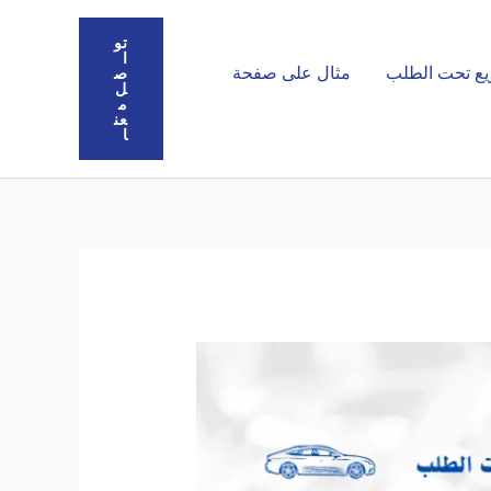
تو
ا
يع تحت الطلب
مثال على صفحة
ص
ل
م
عن
ا