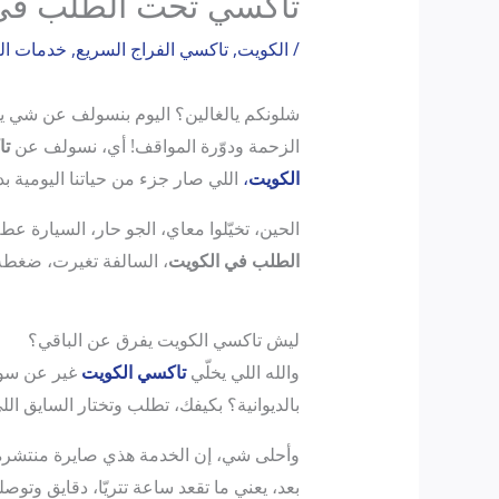
تاكسي تحت الطلب في
/
الكويت
,
تاكسي الفراج السريع
,
خدمات الن
شلونكم يالغالين؟ اليوم بنسولف عن شي يه
الزحمة ودوّرة المواقف! أي، نسولف عن
تا
الكويت
،
اللي صار جزء من حياتنا اليومية ب
الحين، تخيّلوا معاي، الجو حار، السيارة ع
الطلب في الكويت
، السالفة تغيرت، ضغطة
ليش تاكسي الكويت يفرق عن الباقي؟
والله اللي يخلّي
تاكسي الكويت
غير عن سوال
بالديوانية؟ بكيفك، تطلب وتختار السايق اللي
وأحلى شي، إن الخدمة هذي صايرة منتشرة
بعد، يعني ما تقعد ساعة تتريّا، دقايق وتو