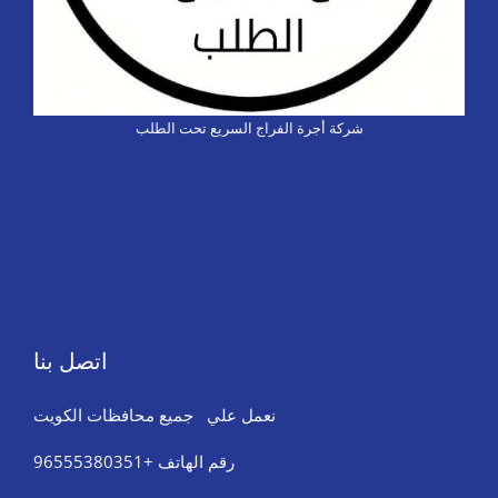
شركة أجرة الفراج السريع تحت الطلب
تاكسي كشخة
احجز تاكسي الفراج
خدماتنا
من نحن
مثال على صفحة
تاكسي كشخة
اتصل بنا
نعمل علي جميع محافظات الكويت
رقم الهاتف +96555380351