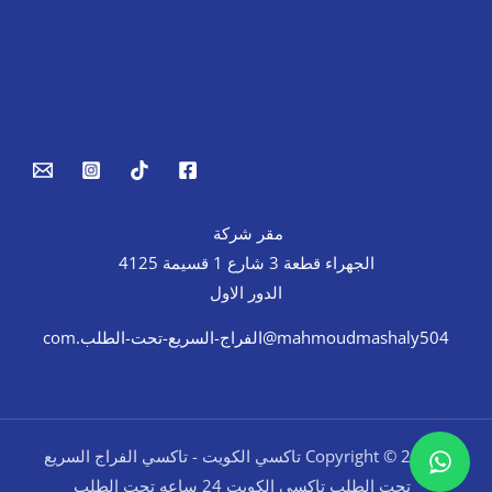
Tires & Wheel Balancing​​
Body Repair & Painting
Towing Service
Jump Start
مقر شركة
الجهراء قطعة 3 شارع 1 قسيمة 4125
الدور الاول
mahmoudmashaly504@الفراج-السريع-تحت-الطلب.com
Copyright © 2026 تاكسي الكويت - تاكسي الفراج السريع
تحت الطلب تاكسي الكويت 24 ساعه تحت الطلب