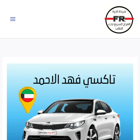
خطي
لى
لمحتوى