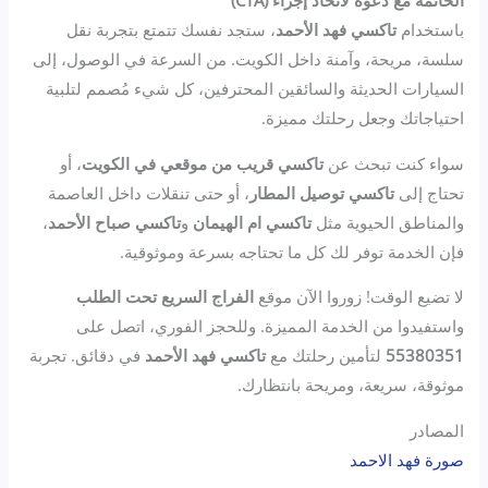
الخاتمة مع دعوة لاتخاذ إجراء (CTA)
باستخدام
تاكسي فهد الأحمد
، ستجد نفسك تتمتع بتجربة نقل
سلسة، مريحة، وآمنة داخل الكويت. من السرعة في الوصول، إلى
السيارات الحديثة والسائقين المحترفين، كل شيء مُصمم لتلبية
احتياجاتك وجعل رحلتك مميزة.
سواء كنت تبحث عن
تاكسي قريب من موقعي في الكويت
، أو
تحتاج إلى
تاكسي توصيل المطار
، أو حتى تنقلات داخل العاصمة
والمناطق الحيوية مثل
تاكسي ام الهيمان
و
تاكسي صباح الأحمد
،
فإن الخدمة توفر لك كل ما تحتاجه بسرعة وموثوقية.
لا تضيع الوقت! زوروا الآن موقع
الفراج السريع تحت الطلب
واستفيدوا من الخدمة المميزة. وللحجز الفوري، اتصل على
55380351
لتأمين رحلتك مع
تاكسي فهد الأحمد
في دقائق. تجربة
موثوقة، سريعة، ومريحة بانتظارك.
المصادر
صورة فهد الاحمد