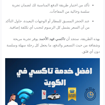
تأكد من اختيار طريقة الدفع المناسبة لك لضمان تجربة
سلسة وخالية من المفاجآت.
عند الحجز المسبق للمطار أو الوجهات البعيدة، حاول التأكد
من أن السعر يشمل كل الرسوم لتجنب أي تكلفة إضافية.
بهذه الطريقة، ستجد أن
تاكسي فهد الأحمد
يوفر تجربة مريحة
وشفافة من حيث التسعير والدفع، ما يجعل كل رحلة سهلة وسلسة
دون أي قلق.