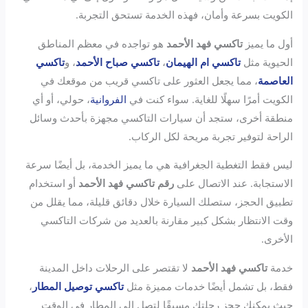
الكويت بسرعة وأمان، فهذه الخدمة تستحق التجربة.
أول ما يميز
تاكسي فهد الأحمد
هو تواجده في معظم المناطق
الحيوية مثل
تاكسي ام الهيمان
،
تاكسي صباح الأحمد
، و
تاكسي
العاصمة
، مما يجعل العثور على تاكسي قريب من موقعك في
الكويت أمرًا سهلًا للغاية. سواء كنت في
الفروانية
، حولي، أو أي
منطقة أخرى، ستجد أن سيارات التاكسي مجهزة بأحدث وسائل
الراحة لتوفير تجربة مريحة لكل الركاب.
ليس فقط التغطية الجغرافية هي ما يميز الخدمة، بل أيضًا سرعة
الاستجابة. عند الاتصال على
رقم تاكسي فهد الأحمد
أو استخدام
تطبيق الحجز، ستصلك السيارة خلال دقائق قليلة، مما يقلل من
وقت الانتظار بشكل كبير مقارنة بالعديد من شركات التاكسي
الأخرى.
خدمة
تاكسي فهد الأحمد
لا تقتصر على الرحلات داخل المدينة
فقط، بل تشمل أيضًا خدمات مميزة مثل
تاكسي توصيل المطار
،
حيث يمكنك حجز رحلتك مسبقًا لتصل إلى المطار في الوقت