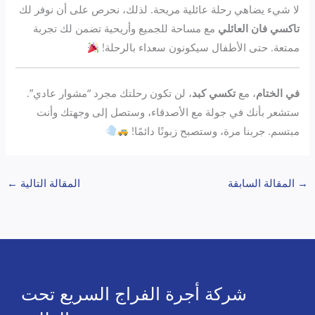
لا شيء يضاهي رحلة عائلية مريحة. لذلك، نحرص على أن نوفر لك
تاكسي فان العائلي
مع مساحة للجميع وأريحية تضمن لك تجربة
ممتعة. حتى الأطفال سيكونون سعداء بالرحلة!
في الختام
، مع
تكسي كبد
، لن تكون رحلتك مجرد “مشوار عادي”.
ستشعر بأنك في جولة مع الأصدقاء، وستصل إلى وجهتك وأنت
مبتسم. جربنا مرة، وستصبح زبونًا دائمًا!
→
المقالة السابقة
المقالة التالية
←
شركة أجرة الفراج السريع تحت