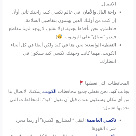
الاتصال.
راحة البال والأمان
: في عالم تكسي كبد، راحتك تأتي أولًا.
إن كنت من أولئك الذين يهتمون بتفاصيل السلامة،
فاطمئن، نحن نأخذها بجدية. (ولا تقلق، لا يوجد لدينا مقاطع
فيديو “سباق” على اليوتيوب!
)
التغطية الواسعة
: نحن هنا في كبد ولكن أيضًا في كل أنحاء
الكويت، مهما كانت وجهتك، تكسي كبد سيكون في
انتظارك.
المحافظات التي نغطيها
بجانب
كبد
، نحن نغطي جميع محافظات
الكويت
. يمكنك الاتصال بنا
من أي مكان وسنكون عندك قبل أن تقول “كبد”. المحافظات التي
نخدمها تشمل:
تاكسي العاصمة
: لنقل “المشاريع الكبيرة” أو ربما مجرد
شراء القهوة!