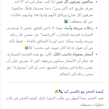
سائقون يعرفون كل شبر
: إذا كنت تفكر في أنه “لا أحد
يعرف طريق كبد أكثر مني”، دعنا نصدمك قليلًا. سائقونا
يعرفون كل شارع وزقاق كأنهم وُلدوا هنا. ولديهم حكايات
عن كل منعطف!
رحلات مريحة وآمنة
: معنا، لا داعي للقلق. فنحن لا نستخدم
السيارة كفرصة للتجارب “الرياضية”. بل، نضمن لك رحلة
مريحة وآمنة تمامًا، حتى لو بدأ السائق بالغناء – فقط تأكد
من أن تقول له إذا كان صوته غير محبب!
أسعار معقولة تناسب الكل
: الآن، مع هذه الخدمة الممتازة،
قد تفكر أن الأسعار ستكون مرتفعة. لكن لا، نحرص على أن
تبقى رحلاتنا في متناول الجميع، حتى لو كان “مشوارك” هو
مجرد رحلة إلى البقالة.
كيفية الحجز مع تاكسي كبد
نعم، الحجز معنا أسهل من طلب البيتزا. إليك كيفية الحجز في ثلاث
خطوات بسيطة: