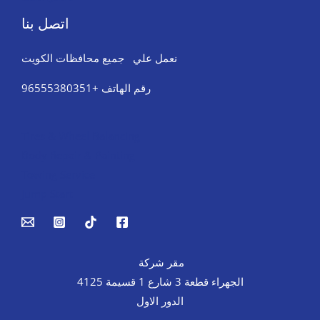
اتصل بنا
نعمل علي جميع محافظات الكويت
رقم الهاتف +96555380351
Tires & Wheel Balancing​​
Body Repair & Painting
Towing Service
Jump Start
مقر شركة
الجهراء قطعة 3 شارع 1 قسيمة 4125
الدور الاول