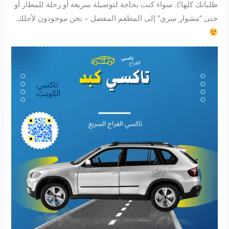
طلباتك كلها!). سواء كنت بحاجة لتوصيلة سريعة أو رحلة للمطار أو
حتى “مشوار سري” إلى المطعم المفضل – نحن موجودون لأجلك.