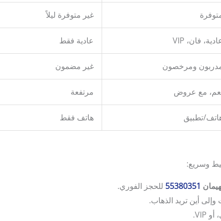
توفرة
غير متوفرة ليلاً
ادية، فان، VIP
عادية فقط
دربون ومرخصون
غير مضمون
عم، مع عروض
مرتفعة
اتف/تطبيق
هاتف فقط
ط وسريع:
هيمان
55380351
للحجز الفوري.
ت وإلى أين تريد الذهاب.
 VIP.