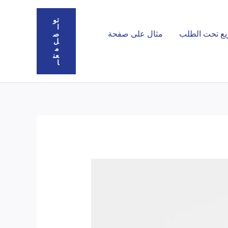
تو
ا
يع تحت الطلب
مثال على صفحة
ص
ل
م
عن
ا