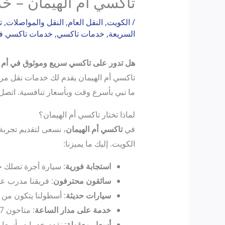
تاكسي أم الهيمان – خ
/
الكويت
,
النقل العام
,
النقل والمواصلات
,
ت
السريعة
,
خدمات تاكسي
,
خدمات تاكسي في
هل تدور على تاكسي سريع وموثوق في أم ا
ما تبي بأسرع وقت وبأسعار تنافسية. اتصل على 55380351 واحجز رحلتك الآن مع أفضل خدمات التاكسي ف
لماذا تختار تاكسي أم الهيمان؟
في
تاكسي أم الهيمان
، نسعى لتقديم تجربة
الكويت. إليك ما يميزنا:
استجابة فورية
: سيارة أجرة تصلك خ
سائقون محترفون
: فريقنا مدرب ع
سيارات حديثة
: أسطولنا يتكون من 
خدمة على مدار الساعة
: متاحون 24/7 لخدمتك في أي وقت، ليلاً أو نهارًا.
أسعار معقولة
: نقدم خدمات بأسعار