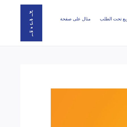
تو
ا
يع تحت الطلب
مثال على صفحة
ص
ل
م
عن
ا