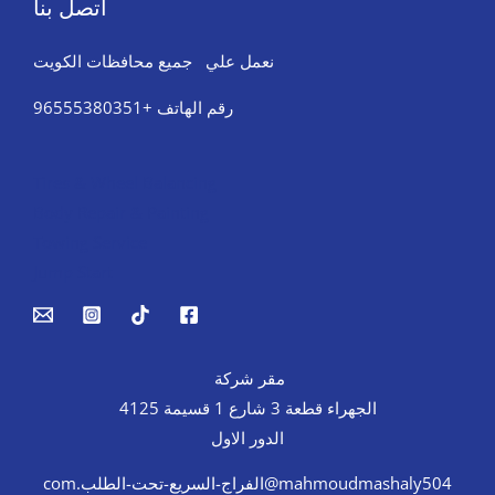
اتصل بنا
نعمل علي جميع محافظات الكويت
رقم الهاتف +96555380351
Tires & Wheel Balancing​​
Body Repair & Painting
Towing Service
Jump Start
مقر شركة
الجهراء قطعة 3 شارع 1 قسيمة 4125
الدور الاول
mahmoudmashaly504@الفراج-السريع-تحت-الطلب.com