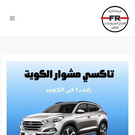
خطي
لى
لمحتوى