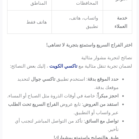
المحافظات
المناطق
خدمة
واتساب، هاتف،
هاتف فقط
العملاء
تطبيق
اختر الفراج السريع واستمتع بتجربة لا تضاهى!
نصائح لتجربة مشوار مثالية
لضمان تجربة تنقل مثالية مع
تاكسي الكويت
، إليك بعض النصائح:
حدد الموقع بدقة
: استخدم تطبيق
تاكسي جوال
لتحديد
موقعك بدقة.
احجز مبكراً
: خاصة في أوقات الذروة مثل الصباح أو المساء.
استفد من العروض
: تابع عروض
الفراج السريع تحت الطلب
عبر واتساب أو التطبيق.
تواصل مع السائق
: تأكد من التواصل المباشر لتجنب أي
تأخير.
طبق هالنصايح واستمتع بمشوارك!