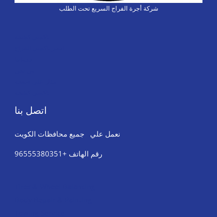
شركة أجرة الفراج السريع تحت الطلب
تاكسي كشخة
احجز تاكسي الفراج
خدماتنا
من نحن
مثال على صفحة
تاكسي كشخة
اتصل بنا
نعمل علي جميع محافظات الكويت
رقم الهاتف +96555380351
Tires & Wheel Balancing​​
Body Repair & Painting
Towing Service