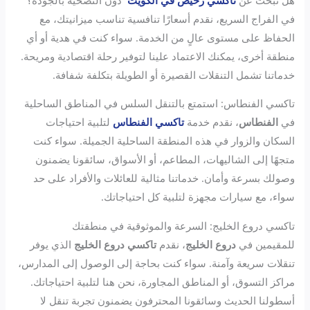
في الفراج السريع، نقدم أسعارًا تنافسية تناسب ميزانيتك، مع
الحفاظ على مستوى عالٍ من الخدمة. سواء كنت في هدية أو أي
منطقة أخرى، يمكنك الاعتماد علينا لتوفير رحلة اقتصادية ومريحة.
خدماتنا تشمل التنقلات القصيرة أو الطويلة بتكلفة شفافة.
تاكسي الفنطاس: استمتع بالتنقل السلس في المناطق الساحلية
في
الفنطاس
، نقدم خدمة
تاكسي الفنطاس
لتلبية احتياجات
السكان والزوار في هذه المنطقة الساحلية الجميلة. سواء كنت
متجهًا إلى الشاليهات، المطاعم، أو الأسواق، سائقونا يضمنون
وصولك بسرعة وأمان. خدماتنا مثالية للعائلات والأفراد على حد
سواء، مع سيارات مجهزة لتلبية كل احتياجاتك.
تاكسي دروع الخليج: السرعة والموثوقية في منطقتك
للمقيمين في
دروع الخليج
، نقدم
تاكسي دروع الخليج
الذي يوفر
تنقلات سريعة وآمنة. سواء كنت بحاجة إلى الوصول إلى المدارس،
مراكز التسوق، أو المناطق المجاورة، نحن هنا لتلبية احتياجاتك.
أسطولنا الحديث وسائقونا المحترفون يضمنون تجربة تنقل لا