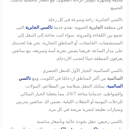
الجميع.
تاكسي الجابرية: راحة وسرعة في كل رحلة
في منطقة
الجابرية
الحيوية، نقدم خدمة
تاكسي الجابرية
التي
تجمع بين الكفاءة والمرونة. سواء كنت بحاجة إلى التنقل إلى
المستشفيات، الجامعات، أو المناطق التجارية، نحن هنا لخدمتك
على مدار الساعة. فريقنا يضمن تجربة آمنة وسريعة، مع سائقين
يعرفون المنطقة جيدًا لتجنب الازدحام.
تاكسي السالمية: الخيار الأول للتنقل الحضري
السالمية
من أكثر المناطق ازدحامًا في الكويت، ومع
تاكسي
السالمية
، يمكنك التنقل بسلاسة بين المطاعم، المولات،
والشواطئ. خدماتنا متاحة 24/7، مما يجعلنا الخيار المثالي
للرحلات اليومية أو التنقلات الليلية. نضمن لك سائقين مدربين
وسيارات نظيفة لتجربة مريحة في كل مرة.
تاكسي رخيص: تنقل بجودة عالية وبأسعار مناسبة
هل تبحث عن
تاكسي رخيص في الكويت
دون التضحية بالجودة؟