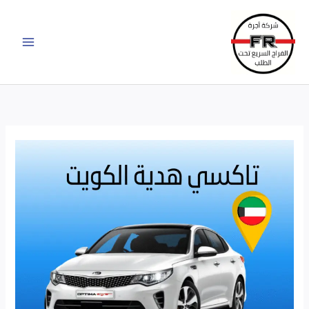
خطي
لى
لمحتوى