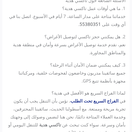
الأسئلة الشائعة حول تاكسي هدية
1. ما هي أوقات عمل تاكسي هدية؟
خدماتنا متاحة على مدار الساعة، 7 أيام في الأسبوع. اتصل بنا في
أي وقت على
55380351
.
2. هل يمكنني حجز تاكسي لتوصيل الأغراض؟
نعم، نقدم خدمة توصيل الأغراض بسرعة وأمان في منطقة هدية
والمناطق المجاورة.
3. كيف يمكنني ضمان الأمان أثناء الرحلة؟
جميع سائقينا مدربون وخاضعون لفحوصات خلفية، ومركباتنا
مجهزة بأنظمة تتبع GPS.
لماذا الفراج السريع هو الأفضل في هدية؟
في
الفراج السريع تحت الطلب
، نؤمن بأن التنقل يجب أن يكون
تجربة مريحة وممتعة. مع أسطولنا الحديث، سائقينا المحترفين،
وخدمة العملاء المتاحة دائمًا، نحن هنا لنضمن وصولك إلى وجهتك
بأمان وسرعة. سواء كنت تبحث عن
تاكسي هدية
للتنقل اليومي أو