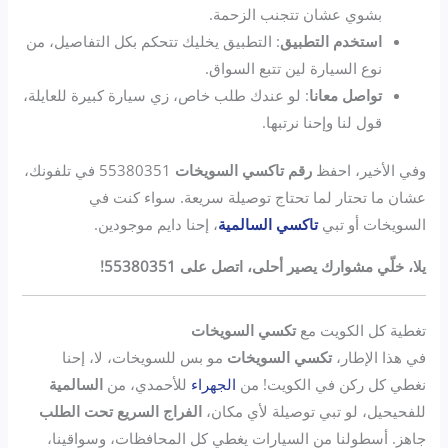
بشوي عشان تتجنب الزحمة.
استخدم التطبيق
: التطبيق يخليك تتحكم بكل التفاصيل، من
نوع السيارة لين تتبع السواق.
تواصل معانا
: لو عندك طلب خاص، زي سيارة كبيرة للعايلة،
قول لنا وإحنا نرتبها.
وفي الأخير، احفظ
رقم تاكسي السويخات
55380351 في تلفونك،
عشان ما تحتار لما تحتاج توصيلة سريعة. سواء كنت في
السويخات أو تبي
تاكسي السالمية
، إحنا دايم موجودين.
يلا، خلّي مشوارك يصير أحلى، اتصل على 55380351!
تغطية كل الكويت مع
تكسي السويخات
في هذا الإطار،
تكسي السويخات
مو بس للسويخات، لا، إحنا
نغطي كل ركن في الكويت! من
الجهراء
للأحمدي، من
السالمية
للفحيحيل، لو تبي توصيلة لأي مكان،
الفراج السريع تحت الطلب
جاهز. أسطولنا من السيارات يغطي كل المحافظات، وسواقينا،