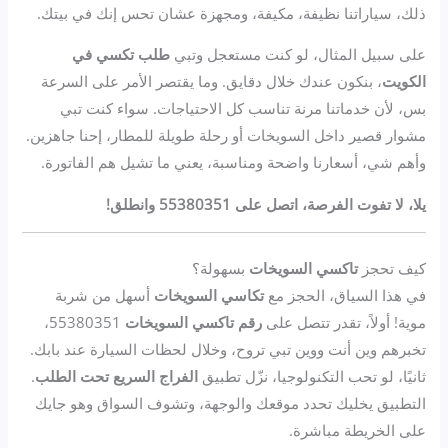
ذلك، سياراتنا نظيفة، مكيفة، ومجهزة عشان تحس إنك في بيتك.
على سبيل المثال، لو كنت مستعجل وتبي
طلب تكسي في
الكويت
، بنكون عندك خلال دقايق. وما يقتصر الأمر على السرعة
بس، لأن خدماتنا مرنة تناسب كل الاحتياجات. سواء كنت تبي
مشوار قصير داخل السويخات أو رحلة طويلة للمطار، إحنا جاهزين.
وأهم شي، أسعارنا واضحة ومناسبة، يعني ما تشيل هم الفاتورة.
يلا، لا تفوت الفرصة، اتصل على 55380351 وانطلق!
كيف تحجز
تاكسي السويخات
بسهولة؟
في هذا السياق، الحجز مع
تكاسي السويخات
أسهل من شربة
موية! أولاً، تقدر تتصل على
رقم تاكسي السويخات
55380351،
تخبرهم وين أنت ووين تبي تروح، وخلال لحظات السيارة عند بابك.
ثانيًا، لو تحب التكنولوجيا، نزّل تطبيق
الفراج السريع تحت الطلب
.
التطبيق يخليك تحدد موقعك والوجهة، وتشوف السواق وهو جايك
على الخريطة مباشرة.