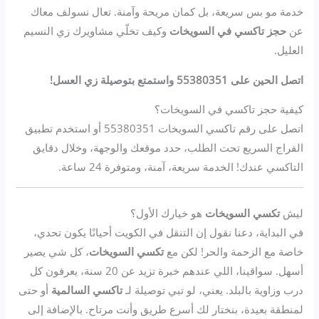
خدمة مو بس سريعة، بل كمان مريحة وآمنة. تعال نسولف معاك
عن
حجز تاكسي في السويخات
وكيف تخلّي مشاويرك زي النسيم
العليل.
اتصل الحين على 55380351 واستمتع بتوصيلة زي العسل!
كيفية حجز تاكسي في السويخات؟
اتصل على رقم تاكسي السويخات 55380351 أو استخدم تطبيق
الفراج السريع تحت الطلب، حدد موقعك والوجهة، وخلال دقايق
التاكسي عندك! الخدمة سريعة، آمنة، ومتوفرة 24 ساعة.
ليش
تكسي السويخات
هو خيارك الأول؟
في البداية، دعنا نقول إن التنقل في الكويت أحيانًا يكون تحدي،
خاصة مع الزحمة والحر! لكن مع
تكسي السويخات
، كل شي يصير
أسهل. سواقينا، اللي عندهم خبرة تزيد عن 20 سنة، يعرفون كل
درب وزاوية بالبلد. يعني، لو تبي توصيلة لـ
تاكسي السالمية
أو حتى
لمنطقة بعيدة، بنختار لك أسرع طريق وأنت مرتاح. بالإضافة إلى