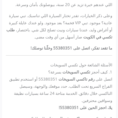
اللي عندهم خبرة تزيد عن 20 سنة، بيوصلونك بأمان وسرعة.
وعلى ذكر الخيارات، تقدر تختار السيارة اللي تناسبك. تبي سيارة
عادية؟ موجود. تبي VIP فخمة؟ بعد موجود. ولو عندك عايلة كبيرة
أو أغراض وايد، عندنا سيارات ونيت تصلح لكل شي. باختصار،
طلب
تكسي في الكويت
صار أسهل من أي وقت مضى.
ما تقعد تفكر، اتصل على 55380351 وخلّنا نوصلك!
الأسئلة الشائعة حول تكسي السويخات
1. كيف أحجز
تكسي السويخات
بسرعة؟
اتصل على
رقم تاكسي السويخات
55380351 أو استخدم تطبيق
الفراج السريع تحت الطلب. حدد موقعك والوجهة، وسيصل
التاكسي خلال دقائق. الخدمة متاحة 24 ساعة بسيارات نظيفة
وسواقين محترفين.
يلا، احجز الحين على 55380351!