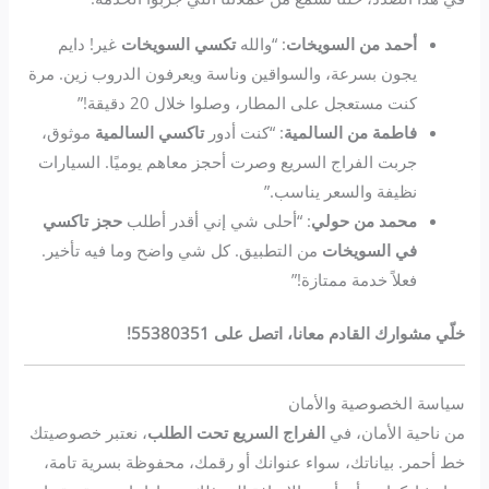
أحمد من السويخات
: “والله
تكسي السويخات
غير! دايم
يجون بسرعة، والسواقين وناسة ويعرفون الدروب زين. مرة
كنت مستعجل على المطار، وصلوا خلال 20 دقيقة!”
فاطمة من السالمية
: “كنت أدور
تاكسي السالمية
موثوق،
جربت الفراج السريع وصرت أحجز معاهم يوميًا. السيارات
نظيفة والسعر يناسب.”
محمد من حولي
: “أحلى شي إني أقدر أطلب
حجز تاكسي
في السويخات
من التطبيق. كل شي واضح وما فيه تأخير.
فعلاً خدمة ممتازة!”
خلّي مشوارك القادم معانا، اتصل على 55380351!
سياسة الخصوصية والأمان
من ناحية الأمان، في
الفراج السريع تحت الطلب
، نعتبر خصوصيتك
خط أحمر. بياناتك، سواء عنوانك أو رقمك، محفوظة بسرية تامة،