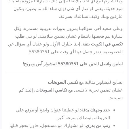
وما نشاركها مع أي أحد. بالإضافة إلى ذلك، سياراتنا مزودة بتقنيات
تتبع حديثة، يعني لو صار أي شي (وإن شاء الله ما يصير)، بنكون
عارفين وينك وكيف نساعدك بسرعة.
وعلى صعيد آخر، سواقينا يمرون بدورات تدريبية مستمرة، وكل
سيارة يتم فحصها بانتظام عشان نضمن سلامتك. لو تبي
طلب
تكسي في الكويت
بثقة، إحنا خيارك الأول. ولو عندك أي سؤال عن
الخصوصية، تقدر تتصل فينا أي وقت على 55380351.
اطمن واتصل الحين على 55380351 لمشوار آمن ومريح!
نصايح لمشاوير مثالية مع
تكسي السويخات
عشان تضمن تجربة لا تنسى مع
تكاسي السويخات
، إليك كم
نصيحة:
حدد وجهتك بدقة
: لو عطيتنا عنوان واضح أو موقع على
الخريطة، بنوصلك بسرعة أكبر.
رتب من بدري
: لو مشوارك مو مستعجل، حاول تحجز قبلها