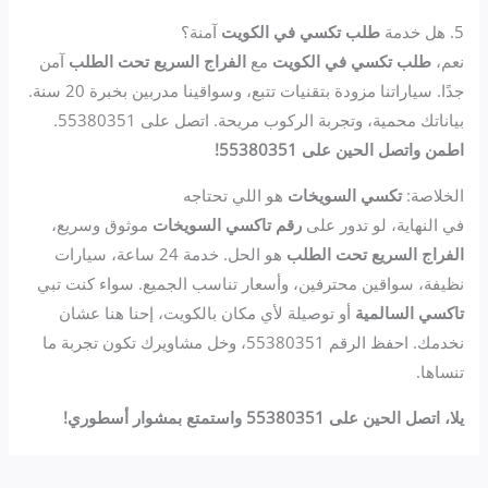
5. هل خدمة
طلب تكسي في الكويت
آمنة؟
نعم،
طلب تكسي في الكويت
مع
الفراج السريع تحت الطلب
آمن
جدًا. سياراتنا مزودة بتقنيات تتبع، وسواقينا مدربين بخبرة 20 سنة.
بياناتك محمية، وتجربة الركوب مريحة. اتصل على 55380351.
اطمن واتصل الحين على 55380351!
الخلاصة:
تكسي السويخات
هو اللي تحتاجه
في النهاية، لو تدور على
رقم تاكسي السويخات
موثوق وسريع،
الفراج السريع تحت الطلب
هو الحل. خدمة 24 ساعة، سيارات
نظيفة، سواقين محترفين، وأسعار تناسب الجميع. سواء كنت تبي
تاكسي السالمية
أو توصيلة لأي مكان بالكويت، إحنا هنا عشان
نخدمك. احفظ الرقم 55380351، وخل مشاويرك تكون تجربة ما
تنساها.
يلا، اتصل الحين على 55380351 واستمتع بمشوار أسطوري!