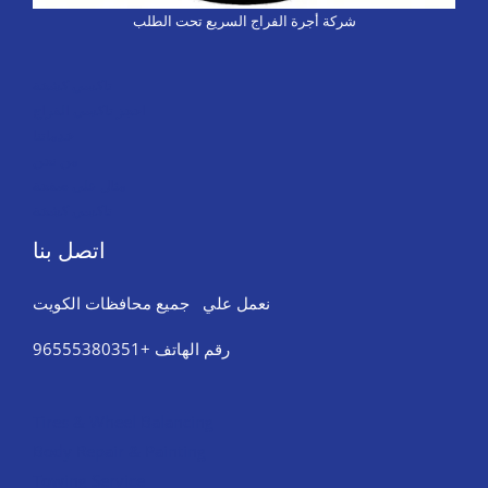
شركة أجرة الفراج السريع تحت الطلب
تاكسي كشخة
احجز تاكسي الفراج
خدماتنا
من نحن
مثال على صفحة
تاكسي كشخة
اتصل بنا
نعمل علي جميع محافظات الكويت
رقم الهاتف +96555380351
Tires & Wheel Balancing​​
Body Repair & Painting
Towing Service