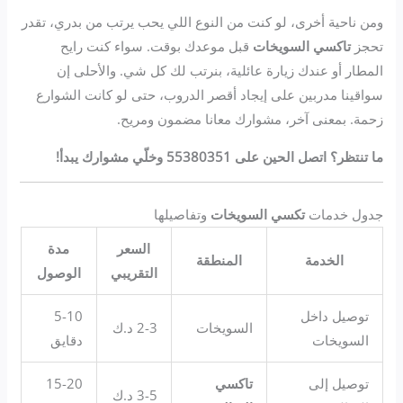
ومن ناحية أخرى، لو كنت من النوع اللي يحب يرتب من بدري، تقدر
تحجز
تاكسي السويخات
قبل موعدك بوقت. سواء كنت رايح
المطار أو عندك زيارة عائلية، بنرتب لك كل شي. والأحلى إن
سواقينا مدربين على إيجاد أقصر الدروب، حتى لو كانت الشوارع
زحمة. بمعنى آخر، مشوارك معانا مضمون ومريح.
ما تنتظر؟ اتصل الحين على 55380351 وخلّي مشوارك يبدأ!
جدول خدمات
تكسي السويخات
وتفاصيلها
السعر
مدة
الخدمة
المنطقة
التقريبي
الوصول
توصيل داخل
5-10
السويخات
2-3 د.ك
السويخات
دقايق
توصيل إلى
تاكسي
15-20
3-5 د.ك