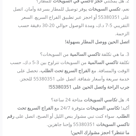
2. هل يمكنني
حجز تاكسي في السويخات
للمطار؟
نعم،
تكسي السويخات
يوفر توصيل للمطار بسرعة وأمان. اتصل
على 55380351 أو احجز عبر تطبيق الفراج السريع. السعر
التقريبي 5-7 د.ك، ومدة الوصول حوالي 20-30 دقيقة حسب
الزحمة.
اتصل الحين ووصل المطار بسهولة!
3. ما هي تكلفة
تاكسي السالمية
من السويخات؟
تكلفة
تاكسي السالمية
من السويخات تتراوح بين 3-5 د.ك، حسب
الوقت والمسافة. مع
الفراج السريع تحت الطلب
، تحصل على
خدمة سريعة وأسعار شفافة. اتصل على 55380351 للحجز.
جرب الراحة واتصل الحين على 55380351!
4. هل
تكاسي السويخات
متاحة 24 ساعة؟
أكيد!
تكاسي السويخات
متوفرة 24/7 مع
الفراج السريع تحت
الطلب
. سواء كنت تبي مشوار بنص الليل أو الصبح، اتصل على
رقم
تاكسي السويخات
55380351 وإحنا جاهزين.
ما تنتظر؟ احجز مشوارك الحين!