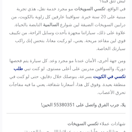
ليش تثق فينا؟
في الواقع،
تكسي السويخات
مو مجرد خدمة نقل، هذي تجربة
مبنية على 20 سنة خبرة. سواقينا عارفين كل زاوية بالكويت، من
درابين السويخات الضيقة لين شوارع
السالمية
النابضة بالحياة.
علاوة على ذلك، سياراتنا مجهزة بأحدث وسايل الراحة، من تكييف
قوي لين مقاعد مريحة. يعني، لو ركبت معانا، بتحس إنك راكب
سيارتك الخاصة.
ومن جهة أخرى، الأمان عندنا مو مجرد وعد. كل سيارة يتم فحصها
دوريًا، والسواقين مدربين على أعلى مستوى. لو كنت تبي
طلب
تكسي في الكويت
بسرعة، بنوصلك خلال دقايق، حتى لو كنت في
منطقة بعيدة. وفوق كل هذا، أسعارنا شفافة، يعني ما فيه مفاجآت
تحرق الأعصاب.
يلا، جرب الفرق واتصل على 55380351 الحين!
شهادات عملاء
تكسي السويخات
في هذا الصدد، خلّنا نسمع من عملائنا اللي جربوا الخدمة: