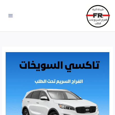
خطي
لى
لمحتوى