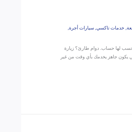
عة
,
خدمات تاكسي
,
سيارات أجرة
,
ئية ما تحسب لها حساب. دوام طارئ؟ زيارة
ة سريعة ما عندك وقت تفكر فيها. هنا يجي دور تاكسي الكويت 24 ساعة، اللي يكون جاهز يخدمك بأي وقت من غير