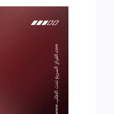
تاكسي
الوفرة
–
دليلك
المثالي
لخدمة
نقل
آمنة
وسريعة
داخل
الوفرة