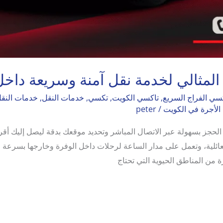
المثالي لخدمة نقل آمنة وسريعة داخل
سي الفراج السريع
,
تاكسي الكويت
,
تكسي
,
خدمات النقل
,
خدمات النقل
الأجرة في الكويت
/
peter
الوفرة هو 55380351، ويمكن الحجز بسهولة عبر الاتصال المباشر وتحديد موقعك بدقة ليصل
لعائلية، وتعمل على مدار الساعة لرحلات داخل الوفرة وخارجها بسرع
 من المناطق الحيوية التي تحتاج