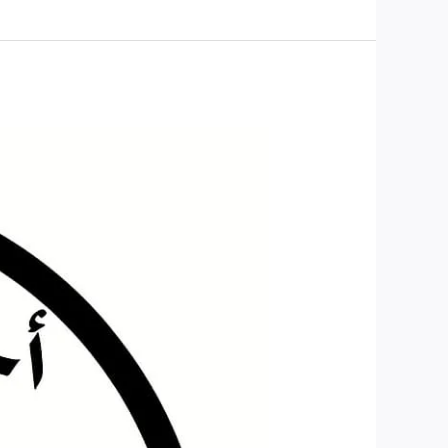
تاكسي
المطار
الفراج