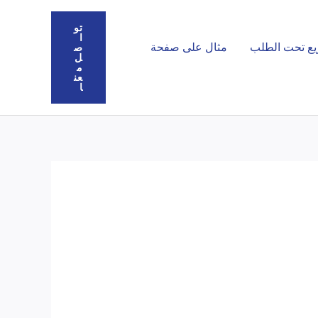
تو
ا
يع تحت الطلب
مثال على صفحة
ص
ل
م
عن
ا