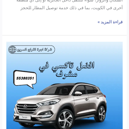
أخرى في الكويت، بما في ذلك خدمة توصيل المطار.للحجز
قراءة المزيد »
أفضل
تاكسي
الفراج
مشرف:
خدمة
سريعة
وموثوقة
مع
الفراج
السريع
تحت