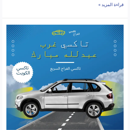
قراءة المزيد »
تاكسي
غرب
عبدالله
مبارك:
الحل
الأمثل
لتنقلاتك
اليومية
في
الكويت
مع
تاكسي
الكويت