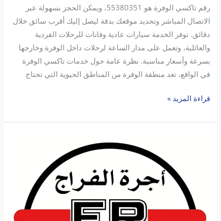
رقم تاكسي الوفرة هو 55380351، ويمكن الحجز بسهولة عبر
الاتصال المباشر وتحديد موقعك بدقة ليصل إليك أقرب سائق خلال
دقائق. توفر الخدمة سيارات عادية وفانات للرحلات الفردية
والعائلية، وتعمل على مدار الساعة لرحلات داخل الوفرة وخارجها
بسرعة وأسعار مناسبة. نظرة عامة حول خدمات تاكسي الوفرة
في الواقع، تعد منطقة الوفرة من المناطق الحيوية التي تحتاج
قراءة المزيد »
تاكسي
المطار
الفراج