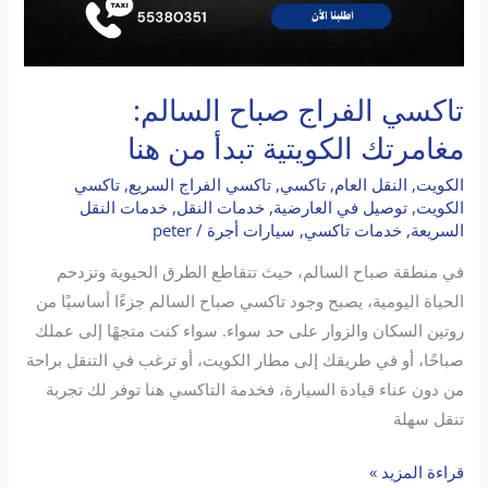
تاكسي الفراج صباح السالم:
مغامرتك الكويتية تبدأ من هنا
الكويت
,
النقل العام
,
تاكسي
,
تاكسي الفراج السريع
,
تاكسي
الكويت
,
توصيل في العارضية
,
خدمات النقل
,
خدمات النقل
السريعة
,
خدمات تاكسي
,
سيارات أجرة
/
peter
في منطقة صباح السالم، حيث تتقاطع الطرق الحيوية وتزدحم
الحياة اليومية، يصبح وجود تاكسي صباح السالم جزءًا أساسيًا من
روتين السكان والزوار على حد سواء. سواء كنت متجهًا إلى عملك
صباحًا، أو في طريقك إلى مطار الكويت، أو ترغب في التنقل براحة
من دون عناء قيادة السيارة، فخدمة التاكسي هنا توفر لك تجربة
تنقل سهلة
قراءة المزيد »