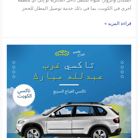
أخرى في الكويت، بما في ذلك خدمة توصيل المطار.للحجز
قراءة المزيد »
تاكسي
غرب
عبدالله
مبارك:
الحل
الأمثل
لتنقلاتك
اليومية
في
الكويت
مع