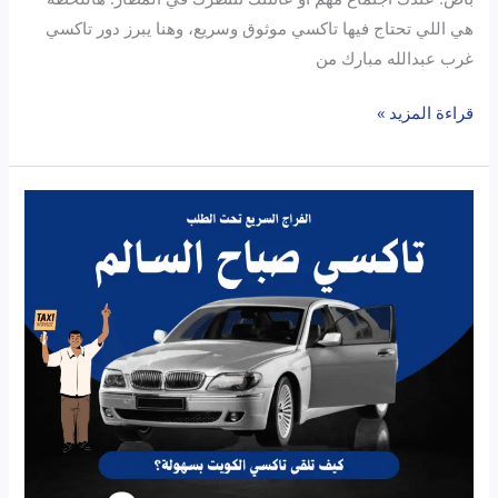
هي اللي تحتاج فيها تاكسي موثوق وسريع، وهنا يبرز دور تاكسي
غرب عبدالله مبارك من
قراءة المزيد »
تاكسي
الفراج
صباح
السالم:
مغامرتك
الكويتية
تبدأ
من
هنا