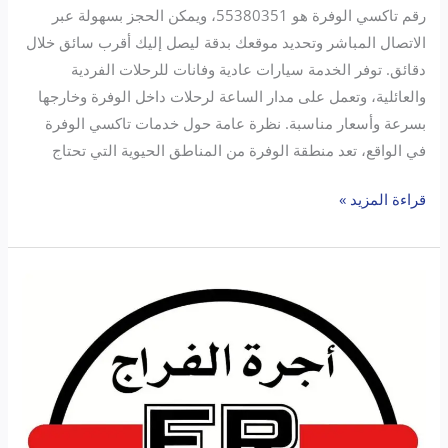
رقم تاكسي الوفرة هو 55380351، ويمكن الحجز بسهولة عبر
الاتصال المباشر وتحديد موقعك بدقة ليصل إليك أقرب سائق خلال
دقائق. توفر الخدمة سيارات عادية وفانات للرحلات الفردية
والعائلية، وتعمل على مدار الساعة لرحلات داخل الوفرة وخارجها
بسرعة وأسعار مناسبة. نظرة عامة حول خدمات تاكسي الوفرة
في الواقع، تعد منطقة الوفرة من المناطق الحيوية التي تحتاج
قراءة المزيد »
تاكسي
المطار
الفراج