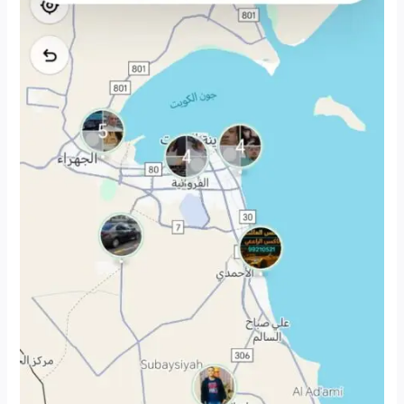
الكويت:
السريع
اللي
يوصلك
وين
ما
تبي
بضحكة
وأمان