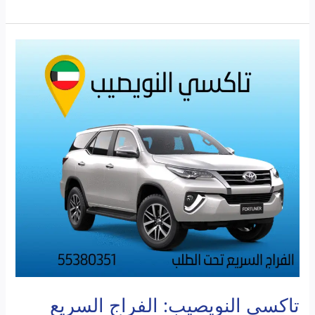
تاكسي
النويصيب:
الفراج
السريع
تحت
الطلب
يوصلك
بضحكة
وسعادة
تاكسي النويصيب: الفراج السريع