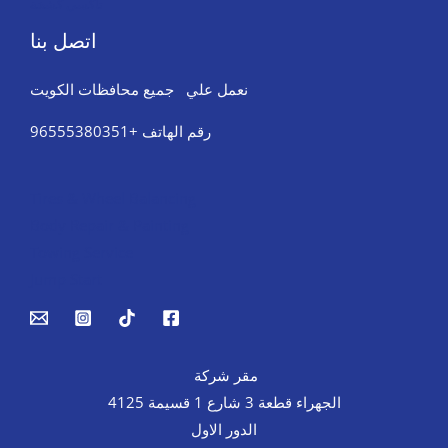
تاكسي كشخة
اتصل بنا
نعمل علي جميع محافظات الكويت
رقم الهاتف +96555380351
Tires & Wheel Balancing​​
Body Repair & Painting
Towing Service
Jump Start
مقر شركة
الجهراء قطعة 3 شارع 1 قسيمة 4125
الدور الاول