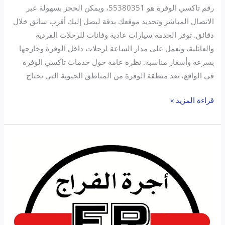
رقم تاكسي الوفرة هو 55380351، ويمكن الحجز بسهولة عبر
الاتصال المباشر وتحديد موقعك بدقة ليصل إليك أقرب سائق خلال
دقائق. توفر الخدمة سيارات عادية وفانات للرحلات الفردية
والعائلية، وتعمل على مدار الساعة لرحلات داخل الوفرة وخارجها
بسرعة وأسعار مناسبة. نظرة عامة حول خدمات تاكسي الوفرة
في الواقع، تعد منطقة الوفرة من المناطق الحيوية التي تحتاج
قراءة المزيد »
تاكسي
المطار
الفراج