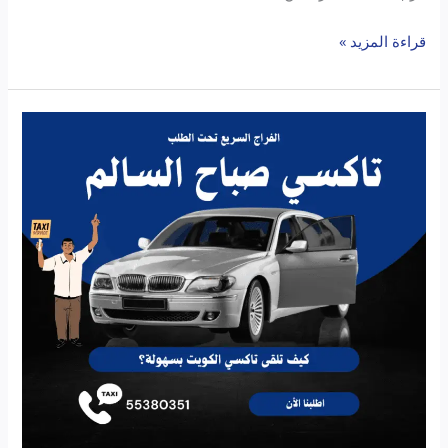
قراءة المزيد »
تاكسي
الفراج
صباح
السالم:
مغامرتك
الكويتية
تبدأ
من
هنا