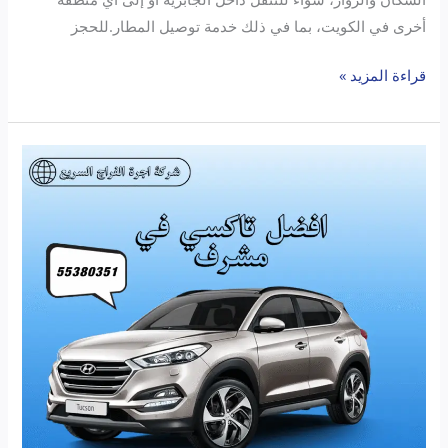
أخرى في الكويت، بما في ذلك خدمة توصيل المطار.للحجز
قراءة المزيد »
أفضل
تاكسي
الفراج
مشرف:
خدمة
سريعة
وموثوقة
مع
الفراج
السريع
تحت