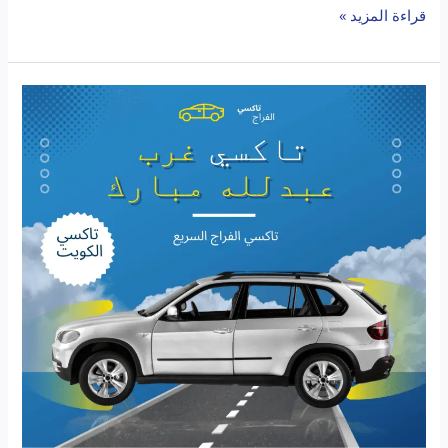
قراءة المزيد »
تاكسي
غرب
عبدالله
مبارك:
الحل
الأمثل
لتنقلاتك
اليومية
في
الكويت
مع
تاكسي
الكويت