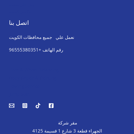
مثال على صفحة
تاكسي كشخة
اتصل بنا
نعمل علي جميع محافظات الكويت
رقم الهاتف +96555380351
Tires & Wheel Balancing​​
Body Repair & Painting
Towing Service
Jump Start
مقر شركة
الجهراء قطعة 3 شارع 1 قسيمة 4125