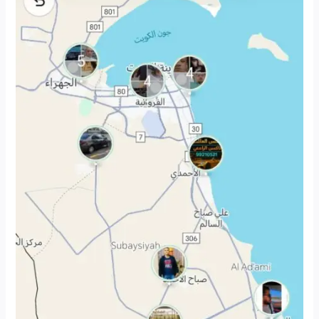
يوصلك
وين
ما
تبي
بضحكة
وأمان