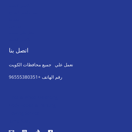
تاكسي كشخة
احجز تاكسي الفراج
خدماتنا
من نحن
مثال على صفحة
تاكسي كشخة
اتصل بنا
نعمل علي جميع محافظات الكويت
رقم الهاتف +96555380351
Tires & Wheel Balancing​​
Body Repair & Painting
Towing Service
Jump Start