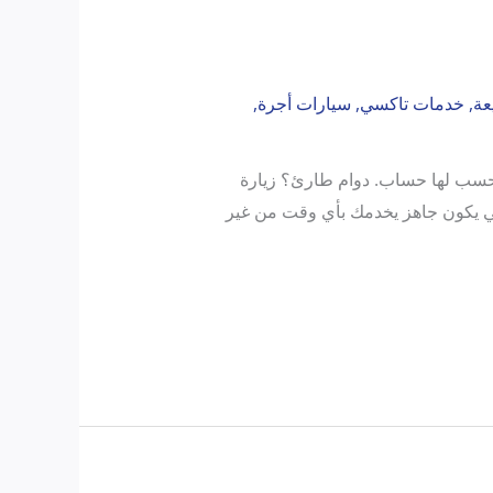
عة
,
خدمات تاكسي
,
سيارات أجرة
,
ئية ما تحسب لها حساب. دوام طارئ؟ زيارة
ة سريعة ما عندك وقت تفكر فيها. هنا يجي دور تاكسي الكويت 24 ساعة، اللي يكون جاهز يخدمك بأي وقت من غير