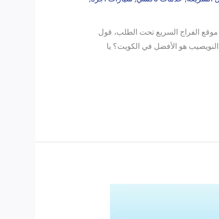
ي النويصيب في الكويت بسهولة؟ الحجز أسهل من شربة موية بالصيف، كلم على 55380351 من موقع الفراج السريع تحت الطلب، قول
النويصيب هو الأفضل في الكويت؟ يا