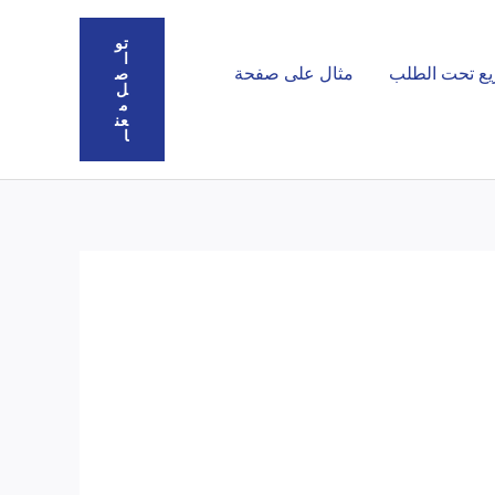
تو
ا
يع تحت الطلب
مثال على صفحة
ص
ل
م
عن
ا