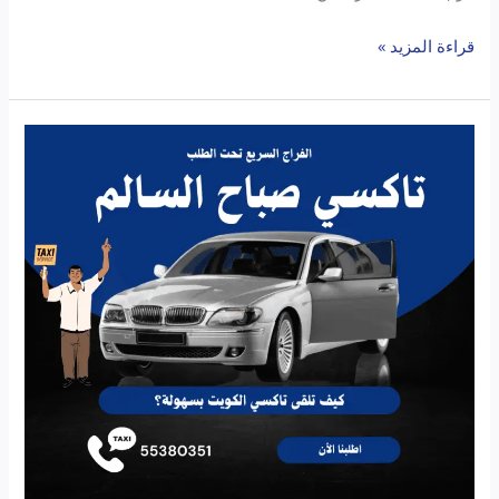
قراءة المزيد »
تاكسي
الفراج
صباح
السالم:
مغامرتك
الكويتية
تبدأ
من
هنا