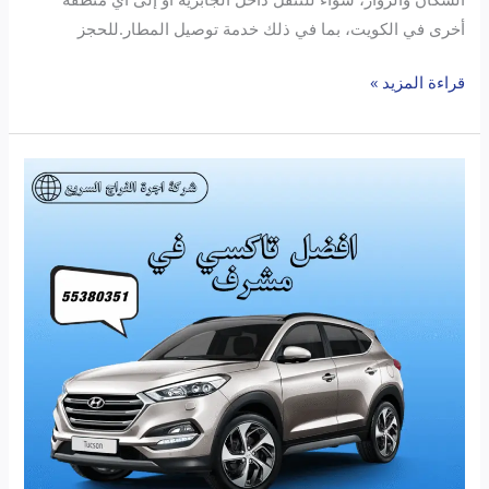
أخرى في الكويت، بما في ذلك خدمة توصيل المطار.للحجز
قراءة المزيد »
أفضل
تاكسي
الفراج
مشرف:
خدمة
سريعة
وموثوقة
مع
الفراج
السريع
تحت