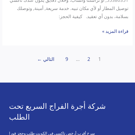
55380351, أو تراسلنا واتساب، وخلال دقايق يكون عندك تاكسي
توصيل المطار أو لأي مكان تبيه. خدمة سريعة, أمينة, وتوصلك
بسلامة، بدون أي تعقيد. كيفية الحجز:
قراءة المزيد »
1
2
…
9
التالي
←
شركة أجرة الفراج السريع تحت
الطلب
سرع أقرب أرخص تاكسي في الكويت طلب وحجز فورا