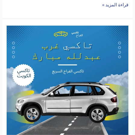
قراءة المزيد »
تاكسي
غرب
عبدالله
مبارك:
الحل
الأمثل
لتنقلاتك
اليومية
في
الكويت
مع
تاكسي
الكويت