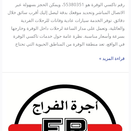
رقم تاكسي الوفرة هو 55380351، ويمكن الحجز بسهولة عبر
الاتصال المباشر وتحديد موقعك بدقة ليصل إليك أقرب سائق خلال
دقائق. توفر الخدمة سيارات عادية وفانات للرحلات الفردية
والعائلية، وتعمل على مدار الساعة لرحلات داخل الوفرة وخارجها
بسرعة وأسعار مناسبة. نظرة عامة حول خدمات تاكسي الوفرة
في الواقع، تعد منطقة الوفرة من المناطق الحيوية التي تحتاج
قراءة المزيد »
تاكسي
المطار
الفراج