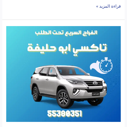
قراءة المزيد »
تاكسي
أبو
حليفة:
دليلك
الرايق
لتوصيل
مريح
في
الكويت