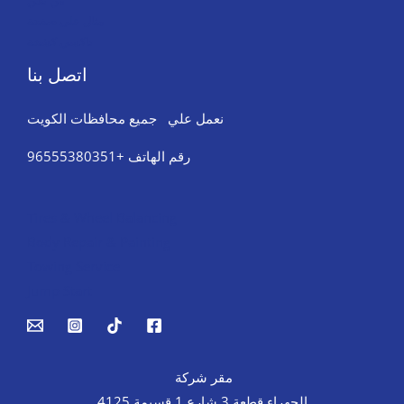
من نحن
مثال على صفحة
تاكسي كشخة
اتصل بنا
نعمل علي جميع محافظات الكويت
رقم الهاتف +96555380351
Tires & Wheel Balancing​​
Body Repair & Painting
Towing Service
Jump Start
مقر شركة
الجهراء قطعة 3 شارع 1 قسيمة 4125