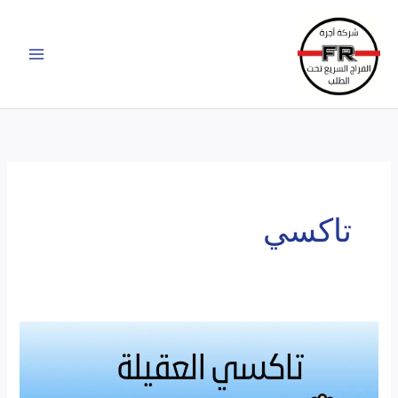
خطي
لى
لمحتوى
تاكسي
أفضل
خدمة
تاكسي